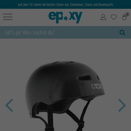
seit über 30 Jahren die Besten Styles aus Streetwear, Shoes und Boardsports
0