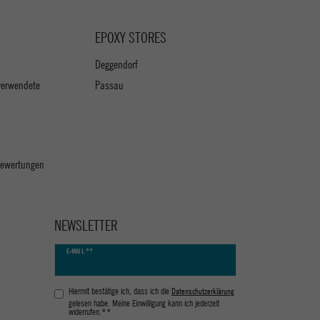
EPOXY STORES
Deggendorf
verwendete
Passau
 Bewertungen
NEWSLETTER
Newsletter
E-MAIL **
Honig
Hiermit bestätige ich, dass ich die
Daten­schutz­erklärung
gelesen habe. Meine Einwilligung kann ich jederzeit
widerrufen.**