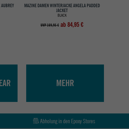
E AUBREY
MAZINE DAMEN WINTERJACKE ANGELA PADDED
MAZINE DAM
JACKET
BLACK
ab 84,95 €
UVP 169,95 €
UV
EAR
MEHR
Abholung in den Epoxy Stores