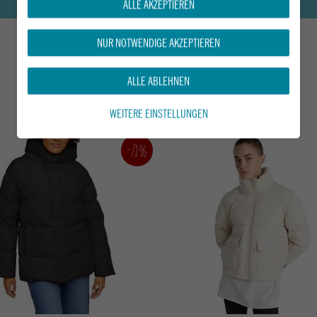
ALLE AKZEPTIEREN
NUR NOTWENDIGE AKZEPTIEREN
DAS KÖNNTE DIR AUCH GEFALLEN
ALLE ABLEHNEN
WEITERE EINSTELLUNGEN
-71%