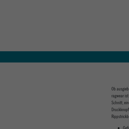
Ob ausgiebi
ragwear ist
Schnitt, ei
Druckknopf.
Rippstrick
Gef