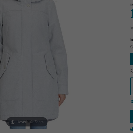
U
I
i
G
F
G
Hovern für Zoom