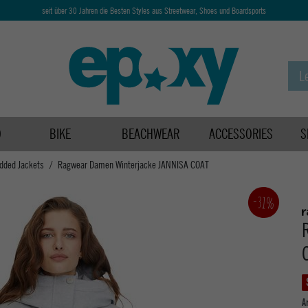
seit über 30 Jahren die Besten Styles aus Streetwear, Shoes und Boardsports
D
BIKE
BEACHWEAR
ACCESSORIES
S
dded Jackets
Ragwear Damen Winterjacke JANNISA COAT
-31%
A