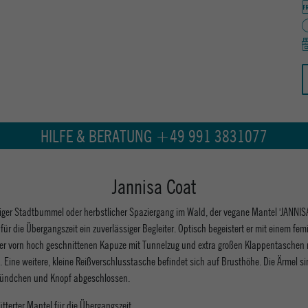
HILFE & BERATUNG +49 991 3831077
Jannisa Coat
ger Stadtbummel oder herbstlicher Spaziergang im Wald, der vegane Mantel 'JANNIS
 für die Übergangszeit ein zuverlässiger Begleiter. Optisch begeistert er mit einem fem
ner vorn hoch geschnittenen Kapuze mit Tunnelzug und extra großen Klappentaschen 
 Eine weitere, kleine Reißverschlusstasche befindet sich auf Brusthöhe. Die Ärmel si
bündchen und Knopf abgeschlossen.
ütterter Mantel für die Übergangszeit