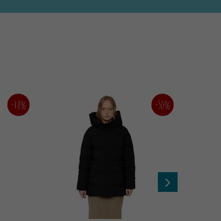
-50%
-48%