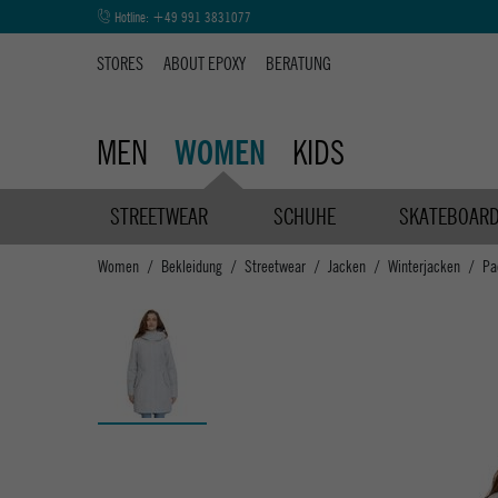
Hotline:
+49 991 3831077
STORES
ABOUT EPOXY
BERATUNG
MEN
KIDS
WOMEN
STREETWEAR
SCHUHE
SKATEBOAR
Women
Bekleidung
Streetwear
Jacken
Winterjacken
Pa