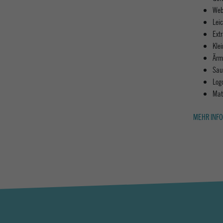
Web
Leic
Ext
Kle
Ärm
Sau
Log
Mat
MEHR INFO