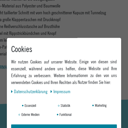
-Material aus Polyester und Baumwolle
ht taillierter Schnitt mit vorn hoch geschnittener Kapuze mit Tunnelzug
ra große Klappentaschen mit Druckknopf
ine Reißverschlusstasche auf Brusthöhe
el mit Rippstrickbündchen und Knopf
m leicht abgerundet
o-Patches an Ärmel, Brust und Tasche für den unverkennbaren ragwear-Look
Cookies
erial: 100% Polyester
Wir nutzen Cookies auf unserer Website. Einige von diesen sind
RMATIONEN ZUM EU VERANTWORTLICHEN »
essenziell, während andere uns helfen, diese Website und Ihre
Erfahrung zu verbessern. Weitere Informationen zu den von uns
verwendeten Cookies und Ihren Rechten als Nutzer finden Sie hier:
Daten­schutz­erklärung
Impressum
Essenziell
Statistik
Marketing
Externe Medien
Funktional