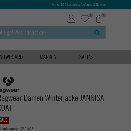
Ab 50€ kostenlose Lieferung & Retoure
0
0
NOWBOARD
MARKEN
SALE%
Ragwear Damen Winterjacke JANNISA
COAT
SALE
rtikelnummer
12601493