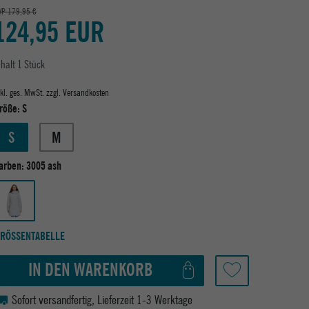
VP 179,95 €
124,95 EUR
nhalt
1
Stück
nkl. ges. MwSt. zzgl.
Versandkosten
röße:
S
S
M
arben:
3005 ash
RÖSSENTABELLE
IN DEN WARENKORB
Sofort versandfertig, Lieferzeit 1-3 Werktage