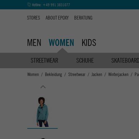
Hotline:
+49 991 3831077
STORES
ABOUT EPOXY
BERATUNG
MEN
KIDS
WOMEN
STREETWEAR
SCHUHE
SKATEBOAR
Women
Bekleidung
Streetwear
Jacken
Winterjacken
Pa