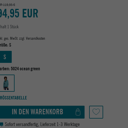
VP 119,95 €
94,95 EUR
nhalt
1
Stück
nkl. ges. MwSt. zzgl.
Versandkosten
röße:
S
S
arben:
5024 ocean green
RÖSSENTABELLE
IN DEN WARENKORB
Sofort versandfertig, Lieferzeit 1-3 Werktage