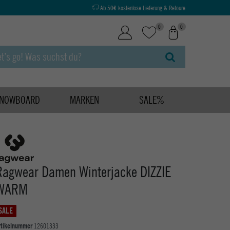
Ab 50€ kostenlose Lieferung & Retoure
0
0
NOWBOARD
MARKEN
SALE%
Ragwear Damen Winterjacke DIZZIE
WARM
SALE
rtikelnummer
12601333