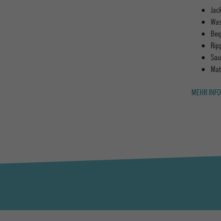
Jac
Was
Beq
Rip
Sau
Mat
MEHR INFO