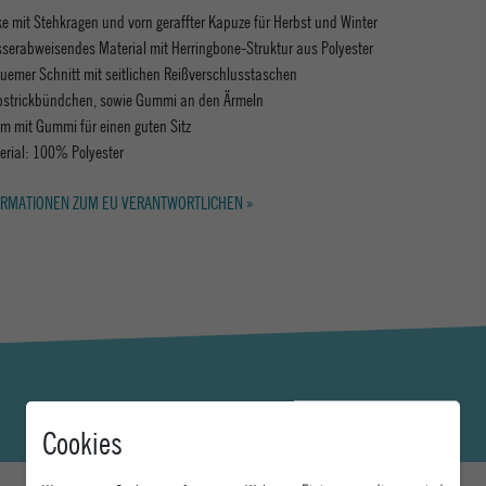
ke mit Stehkragen und vorn geraffter Kapuze für Herbst und Winter
serabweisendes Material mit Herringbone-Struktur aus Polyester
uemer Schnitt mit seitlichen Reißverschlusstaschen
pstrickbündchen, sowie Gummi an den Ärmeln
m mit Gummi für einen guten Sitz
erial: 100% Polyester
RMATIONEN ZUM EU VERANTWORTLICHEN »
Cookies