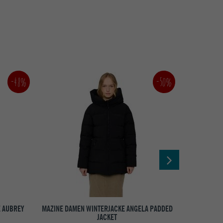
-50%
-48%
E AUBREY
MAZINE DAMEN WINTERJACKE ANGELA PADDED
MAZINE DAM
JACKET