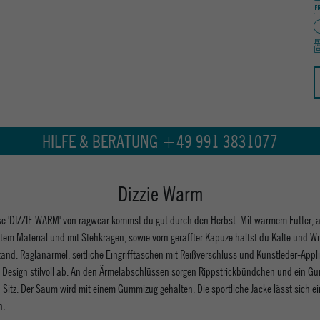
HILFE & BERATUNG +49 991 3831077
Dizzie Warm
cke 'DIZZIE WARM' von ragwear kommst du gut durch den Herbst. Mit warmem Futter, 
em Material und mit Stehkragen, sowie vorn geraffter Kapuze hältst du Kälte und W
and. Raglanärmel, seitliche Eingrifftaschen mit Reißverschluss und Kunstleder-Appl
 Design stilvoll ab. An den Ärmelabschlüssen sorgen Rippstrickbündchen und ein G
 Sitz. Der Saum wird mit einem Gummizug gehalten. Die sportliche Jacke lässt sich e
n.