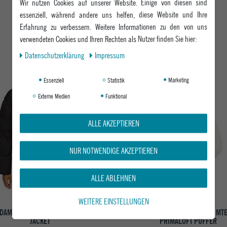
Wir nutzen Cookies auf unserer Website. Einige von diesen sind
essenziell, während andere uns helfen, diese Website und Ihre
Erfahrung zu verbessern. Weitere Informationen zu den von uns
DAS KÖNNTE DIR AUCH GEFALLEN
verwendeten Cookies und Ihren Rechten als Nutzer finden Sie hier:
Daten­schutz­erklärung
Impressum
-71%
Essenziell
Statistik
Marketing
Externe Medien
Funktional
ALLE AKZEPTIEREN
NUR NOTWENDIGE AKZEPTIEREN
ALLE ABLEHNEN
WEITERE EINSTELLUNGEN
 DAMEN WINTERJACKE PEYLA PUFFER
VANS DAMEN WINTERJACKE 105 MT
JACKET
PRIMALOFT PUFFER