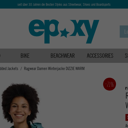
seit über 30 Jahren die Besten Styles aus Streetwear, Shoes und Boardsports
D
BIKE
BEACHWEAR
ACCESSORIES
S
dded Jackets
Ragwear Damen Winterjacke DIZZIE WARM
-21%
A