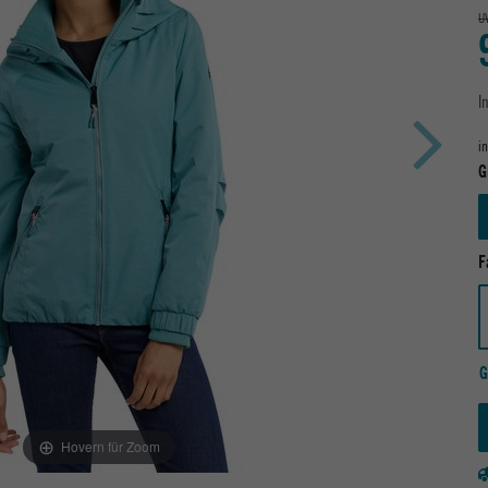
U
I
i
G
F
G
Hovern für Zoom