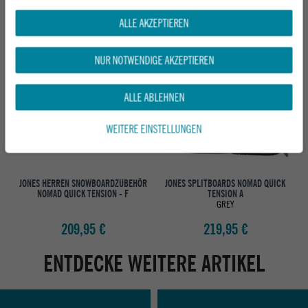
DAS KÖNNTE DIR AUCH GEFALLEN
ALLE AKZEPTIEREN
NUR NOTWENDIGE AKZEPTIEREN
ALLE ABLEHNEN
WEITERE EINSTELLUNGEN
JONES HERREN SNOWBOARDZUBEHÖR
JONES SPLITBOARDS NOMAD QUICK
NOMAD QUICK TENSION - F
TENSION A
GREY
209,95 €
219,95 €
ENTDECKE WEITERE ARTIKEL