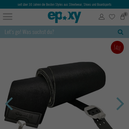
seit über 30 Jahren die Besten Styles aus Streetwear, Shoes und Boardsports
0
Sale