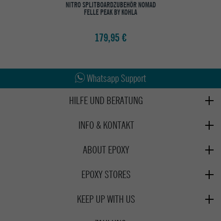
NITRO SPLITBOARDZUBEHÖR NOMAD
FELLE PEAK BY KOHLA
179,95 €
Abholung in den Epoxy Stores
Kauf auf Rechnung
Whatsapp Support
HILFE UND BERATUNG
Beratung
INFO & KONTAKT
Zahlung & Versand
+49 991 3831077
Retoure
ABOUT EPOXY
Montag - Freitag: 8:00 - 18:00
Gutscheine
Jobs
Samstag: 10:00 - 17:00
EPOXY STORES
Click & Collect
We Care - Wiederverwendete Verpackungen
Deggendorf
Verleih
KEEP UP WITH US
Whatsapp
Passau
Epoxy Guides
Facebook
Kontaktformular