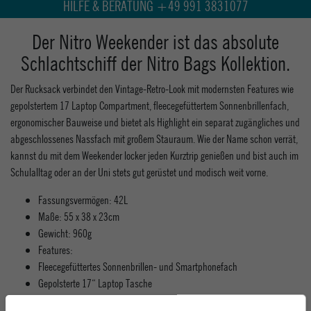
HILFE & BERATUNG +49 991 3831077
Der Nitro Weekender ist das absolute
Schlachtschiff der Nitro Bags Kollektion.
Der Rucksack verbindet den Vintage-Retro-Look mit modernsten Features wie
gepolstertem 17 Laptop Compartment, fleecegefüttertem Sonnenbrillenfach,
ergonomischer Bauweise und bietet als Highlight ein separat zugängliches und
abgeschlossenes Nassfach mit großem Stauraum. Wie der Name schon verrät,
kannst du mit dem Weekender locker jeden Kurztrip genießen und bist auch im
Schulalltag oder an der Uni stets gut gerüstet und modisch weit vorne.
Fassungsvermögen: 42L
Maße: 55 x 38 x 23cm
Gewicht: 960g
Features:
Fleecegefüttertes Sonnenbrillen- und Smartphonefach
Gepolsterte 17“ Laptop Tasche
Top Netztasche