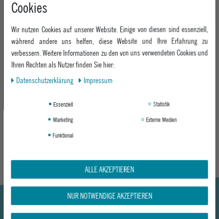
Cookies
Innenliegende Taschen für Kabel und Ladegeräte
Großes Front-Organizerfach
Seperates Front Schuh-Fach
Wir nutzen Cookies auf unserer Website. Einige von diesen sind essenziell,
Zwei große seitliche RV-Taschen
während andere uns helfen, diese Website und Ihre Erfahrung zu
Höhenverstellbarer Brustgurt
verbessern. Weitere Informationen zu den von uns verwendeten Cookies und
Komfortable ergonomische Schulterstraps
Ihren Rechten als Nutzer finden Sie hier:
Atmungsaktives und ergonomisch geformtes Rückenelement
Daten­schutz­erklärung
Impressum
Premium Urban Fashion Stoff
Kunstleder-Applikationen
Essenziell
Statistik
Material: 100% Polyester
Marketing
Externe Medien
MEHR INFORMATIONEN ZUM EU VERANTWORTLICHEN »
Funktional
ALLE AKZEPTIEREN
NUR NOTWENDIGE AKZEPTIEREN