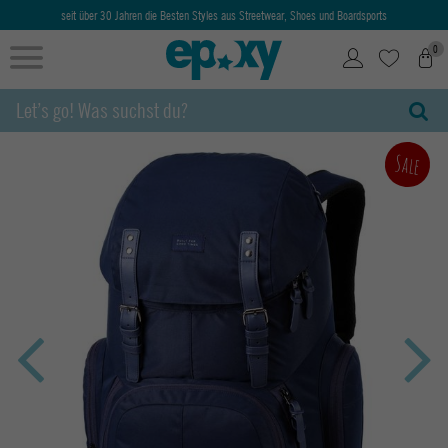
seit über 30 Jahren die Besten Styles aus Streetwear, Shoes und Boardsports
0
Sale