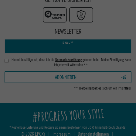
NEWSLETTER
Newsletter
E-MAIL **
Honig
Hiermit bestätige ich, dass ich die
Daten­schutz­erklärung
gelesen habe. Meine Einwilligung kann
ich jederzeit widerrufen.**
ABONNIEREN
** Hierbei handelt es sich um ein Pflichtfeld.
#PROGRESS YOUR STYLE
*Kostenlose Lieferung und Retoure ab einem Bestellwert von 50 € (innerhalb Deutschlands)
© 2026 EPOXY
|
Impressum
|
Dateneinstellungen
|