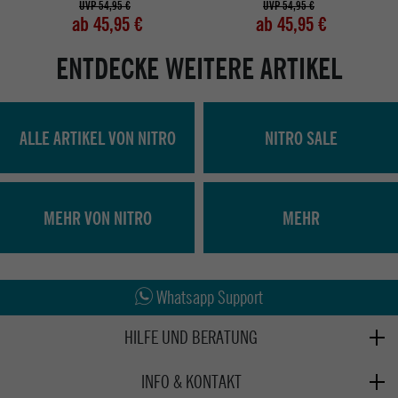
UVP 54,95 €
UVP 54,95 €
ab 45,95 €
ab 45,95 €
ENTDECKE WEITERE ARTIKEL
ALLE ARTIKEL VON NITRO
NITRO SALE
MEHR VON NITRO
MEHR
Abholung in den Epoxy Stores
Kauf auf Rechnung
Whatsapp Support
HILFE UND BERATUNG
Beratung
INFO & KONTAKT
Zahlung & Versand