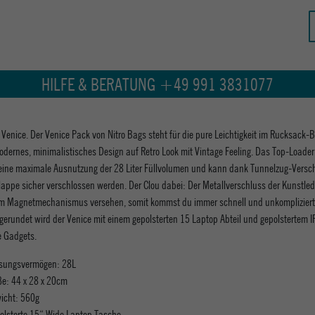
HILFE & BERATUNG +49 991 3831077
Venice. Der Venice Pack von Nitro Bags steht für die pure Leichtigkeit im Rucksack-
 modernes, minimalistisches Design auf Retro Look mit Vintage Feeling. Das Top-Loade
 eine maximale Ausnutzung der 28 Liter Füllvolumen und kann dank Tunnelzug-Versc
appe sicher verschlossen werden. Der Clou dabei: Der Metallverschluss der Kunstle
nem Magnetmechanismus versehen, somit kommst du immer schnell und unkompliziert
erundet wird der Venice mit einem gepolsterten 15 Laptop Abteil und gepolstertem 
ne Gadgets.
sungsvermögen: 28L
e: 44 x 28 x 20cm
icht: 560g
olsterte 15“ Wide Laptop Tasche