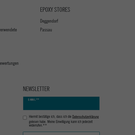
EPOXY STORES
Deggendorf
verwendete
Passau
 Bewertungen
NEWSLETTER
Newsletter
E-MAIL **
Honig
Hiermit bestätige ich, dass ich die
Daten­schutz­erklärung
gelesen habe. Meine Einwilligung kann ich jederzeit
widerrufen.**