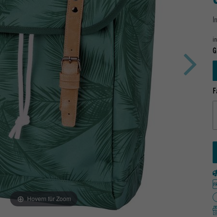
I
i
G
F
Hovern für Zoom