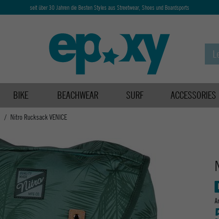
seit über 30 Jahren die Besten Styles aus Streetwear, Shoes und Boardsports
BIKE
BEACHWEAR
SURF
ACCESSORIES
s
Nitro Rucksack VENICE
A