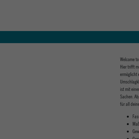
Welcome to 
Hier trifft
ermöglicht
Umschlagkl
ist mit ei
Sachen. Abg
für all dei
Fas
Maß
Gew
Gep