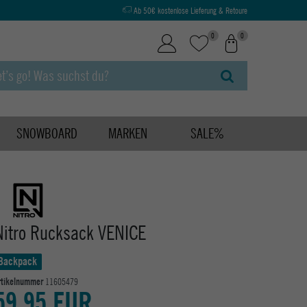
Ab 50€ kostenlose Lieferung & Retoure
0
0
SNOWBOARD
MARKEN
SALE%
Nitro Rucksack VENICE
Backpack
rtikelnummer
11605479
59,95 EUR