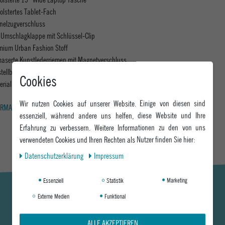
olstertes Tablet-Fach
nelzugverschluss
 Umschlagklappe mit Schlüssel-Clip
mium Urban Fashion Stoff
aserte Kunstlederriemen mit Magnetverschluss
stellbare Trageriemen aus Kunstleder
Cookies
erial: 100% Polyester
Wir nutzen Cookies auf unserer Website. Einige von diesen sind
RMATIONEN ZUM EU VERANTWORTLICHEN »
essenziell, während andere uns helfen, diese Website und Ihre
Erfahrung zu verbessern. Weitere Informationen zu den von uns
verwendeten Cookies und Ihren Rechten als Nutzer finden Sie hier:
Daten­schutz­erklärung
Impressum
Essenziell
Statistik
Marketing
Externe Medien
Funktional
ALLE AKZEPTIEREN