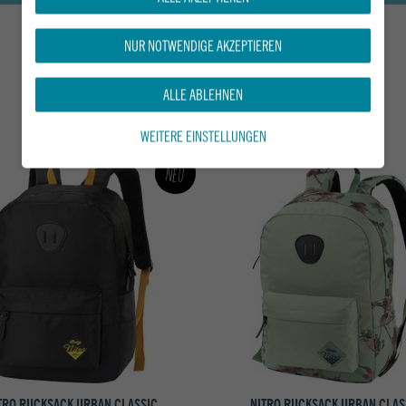
NUR NOTWENDIGE AKZEPTIEREN
DAS KÖNNTE DIR AUCH GEFALLEN
ALLE ABLEHNEN
WEITERE EINSTELLUNGEN
Neu
TRO RUCKSACK URBAN CLASSIC
NITRO RUCKSACK URBAN CLAS