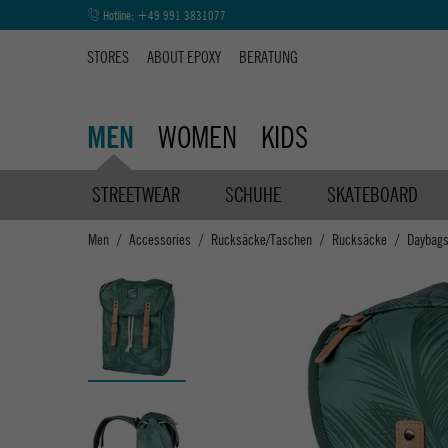
Hotline:
+49 991 3831077
STORES
ABOUT EPOXY
BERATUNG
WOMEN
KIDS
MEN
STREETWEAR
SCHUHE
SKATEBOARD
Men
Accessories
Rucksäcke/Taschen
Rucksäcke
Daybag