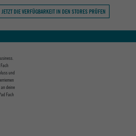
JETZT DIE VERFÜGBARKEIT IN DEN STORES PRÜFEN
Business.
r Fach
hluss und
derriemen
 an deine
IPad Fach