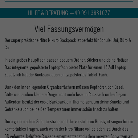
HILFE & BERATUNG +49 991 3831077
Viel Fassungsvermögen
Der super praktische Nitro Nikuro Backpack ist perfekt für Schule, Uni, Büro &
Co.
In sein großes Hauptfach passen bequem Ordner, Bücher und deine Notizen.
Das integrierte, gepolsterte Laptopfach bietet Platz für einen 15 Zoll Laptop.
Zusätzlich hat der Rucksack auch ein gepolstertes Tablet-Fach.
Dank den innenliegenden Organizerfächern müssen Kopfhörer, Schlüssel,
Stifte und andere kleinere Dinge nicht mehr lose im Rucksack umherfliegen.
Außerdem besitzt der coole Backpack ein Thermofach, um deine Snacks und
Getränke auch bei heißen Temperaturen immer schön frisch zu halten.
Die ergonomischen Schulterstraps und der verstellbare Brustgurt sorgen für ein
komfortables Tragen, auch wenn der Nitro Nikuro voll beladen ist. Durch das
3D geformte, belüftete Rückenelement entgehst du dem nervigen Schwitzen am