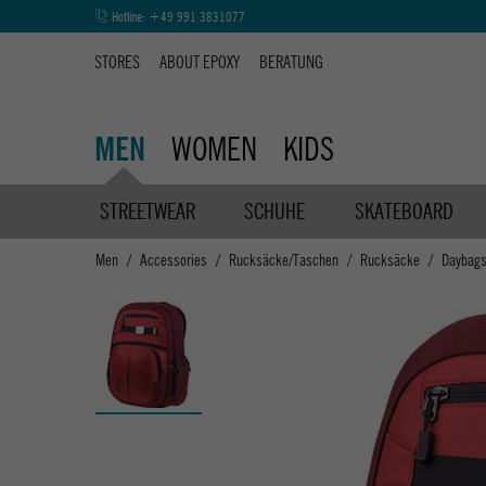
Hotline:
+49 991 3831077
STORES
ABOUT EPOXY
BERATUNG
WOMEN
KIDS
MEN
STREETWEAR
SCHUHE
SKATEBOARD
Men
Accessories
Rucksäcke/Taschen
Rucksäcke
Daybag