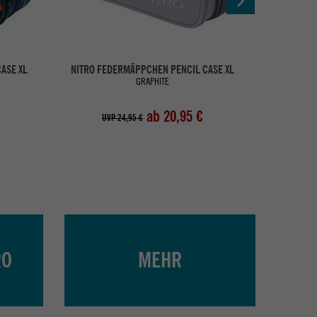
ASE XL
NITRO FEDERMÄPPCHEN PENCIL CASE XL
NITRO FE
GRAPHITE
ab 20,95 €
UVP 24,95 €
UV
RO
MEHR