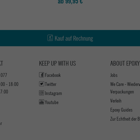
ab 99,95 €
Kauf auf Rechnung
KT
KEEP UP WITH US
ABOUT EPOXY
1077
Facebook
Jobs
:00 - 18:00
Twitter
We Care - Wieder
17:00
Verpackungen
Instagram
Verleih
Youtube
Epoxy Guides
Zur Echtheit der
ar