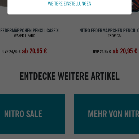
WEITERE EINSTELLUNGEN
 FEDERMÄPPCHEN PENCIL CASE XL
NITRO FEDERMÄPPCHEN PENCIL C
WAXED LIZARD
TROPICAL
ab 20,95 €
ab 20,95 €
UVP 24,95 €
UVP 24,95 €
ENTDECKE WEITERE ARTIKEL
NITRO SALE
MEHR VON NIT