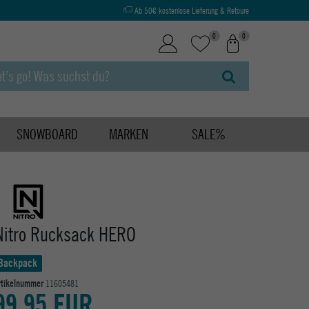
Ab 50€ kostenlose Lieferung & Retoure
0
0
SNOWBOARD
MARKEN
SALE%
Nitro Rucksack HERO
Backpack
rtikelnummer
11605481
99,95 EUR