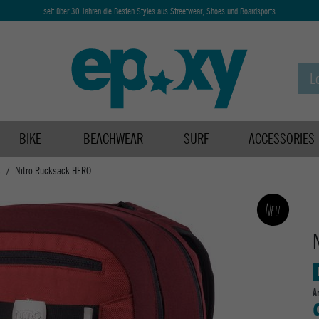
seit über 30 Jahren die Besten Styles aus Streetwear, Shoes und Boardsports
BIKE
BEACHWEAR
SURF
ACCESSORIES
s
Nitro Rucksack HERO
Neu
A