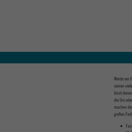
Werde ein H
seinen viel
lässt diese
die Uni ode
machen den
großen Far
Fas