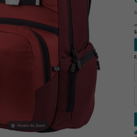
I
i
G
F
Hovern für Zoom