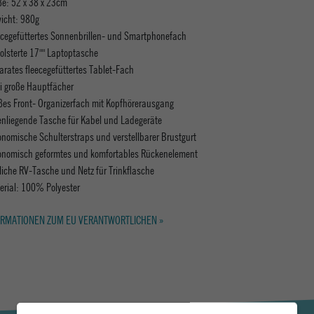
e: 52 x 38 x 23cm
icht: 980g
ecegefüttertes Sonnenbrillen- und Smartphonefach
olsterte 17"" Laptoptasche
arates fleecegefüttertes Tablet-Fach
i große Hauptfächer
ßes Front- Organizerfach mit Kopfhörerausgang
enliegende Tasche für Kabel und Ladegeräte
onomische Schulterstraps und verstellbarer Brustgurt
onomisch geformtes und komfortables Rückenelement
tliche RV-Tasche und Netz für Trinkflasche
erial: 100% Polyester
RMATIONEN ZUM EU VERANTWORTLICHEN »