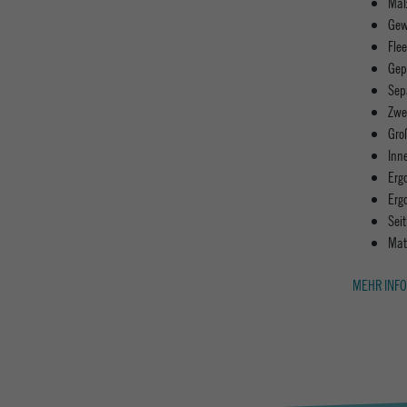
Maß
Gew
Fle
Gep
Sep
Zwe
Gro
Inn
Erg
Erg
Sei
Mat
MEHR INFO