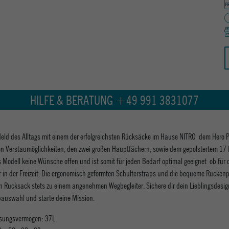
HILFE & BERATUNG +49 991 3831077
eld des Alltags mit einem der erfolgreichsten Rücksäcke im Hause NITRO  dem Hero P
en Verstaumöglichkeiten, den zwei großen Hauptfächern, sowie dem gepolstertem 17
s Modell keine Wünsche offen und ist somit für jeden Bedarf optimal geeignet  ob für 
r in der Freizeit. Die ergonomisch geformten Schulterstraps und die bequeme Rücken
 Rucksack stets zu einem angenehmen Wegbegleiter. Sichere dir dein Lieblingsdesig
bauswahl und starte deine Mission.
sungsvermögen: 37L