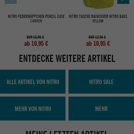
NITRO FEDERMÄPPCHEN PENCIL CASE
NITRO TASCHE RAINCOVER NITRO BAGS
N
CANYON
YELLOW
UVP 13,95 €
UVP 12,95 €
ab 10,95 €
ab 10,95 €
ENTDECKE WEITERE ARTIKEL
ALLE ARTIKEL VON NITRO
NITRO SALE
MEHR VON NITRO
MEHR