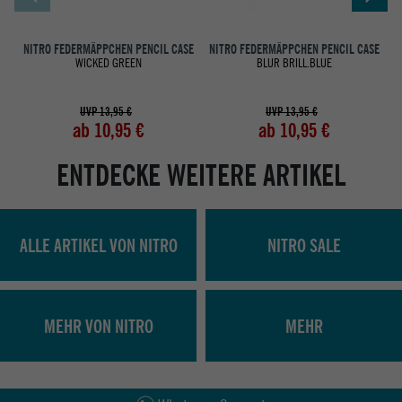
NITRO FEDERMÄPPCHEN PENCIL CASE
NITRO FEDERMÄPPCHEN PENCIL CASE
N
WICKED GREEN
BLUR BRILL.BLUE
UVP 13,95 €
UVP 13,95 €
ab 10,95 €
ab 10,95 €
ENTDECKE WEITERE ARTIKEL
ALLE ARTIKEL VON NITRO
NITRO SALE
MEHR VON NITRO
MEHR
Abholung in den Epoxy Stores
Kauf auf Rechnung