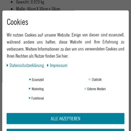
Gewicht: 0,920 kg
Maße: 46cm X 30cm x 18cm
Fleece-gefüttertes Sonnenbrillen- & Smartphonefach
Cookies
Gepolstertes Laptopfach bis 15 Zoll
Gepolstertes Tabletfach
Wir nutzen Cookies auf unserer Website. Einige von diesen sind essenziell,
Fächer für Kabel & Ladegeräte
während andere uns helfen, diese Website und Ihre Erfahrung zu
Großes Frontfach
verbessern. Weitere Informationen zu den von uns verwendeten Cookies und
Zwei seitliche Reißverschluss-Taschen mit Schlüssel-Clip &
Ihren Rechten als Nutzer finden Sie hier:
Organizerfächern
Daten­schutz­erklärung
Impressum
Höhenverstellbarer Brustgurt
Komfortable ergonomische Schulterstraps
Atmungsaktives & ergonomisch geformtes Rückenteil
Essenziell
Statistik
Premium Urban Fashion Stoff
Marketing
Externe Medien
Kunstleder-Applikationen
Funktional
Material: 93% Cotton, 7% Spandex Stretch Denim
MEHR INFORMATIONEN ZUM EU VERANTWORTLICHEN »
ALLE AKZEPTIEREN