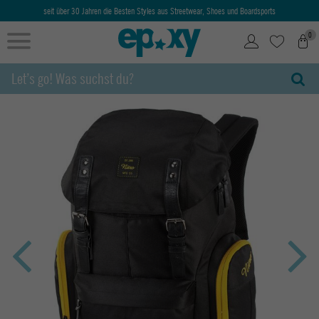
seit über 30 Jahren die Besten Styles aus Streetwear, Shoes und Boardsports
0