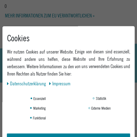
0
MEHR INFORMATIONEN ZUM EU VERANTWORTLICHEN »
Cookies
Wir nutzen Cookies auf unserer Website. Einige von diesen sind essenziell,
während andere uns helfen, diese Website und Ihre Erfahrung zu
verbessern. Weitere Informationen zu den von uns verwendeten Cookies und
Ihren Rechten als Nutzer finden Sie hier:
Daten­schutz­erklärung
Impressum
Essenziell
Statistik
DAS KÖNNTE DIR AUCH GEFALLEN
Marketing
Externe Medien
Funktional