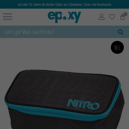
seit über 30 Jahren die Besten Styles aus Streetwear, Shoes und Boardsports
0
Neu