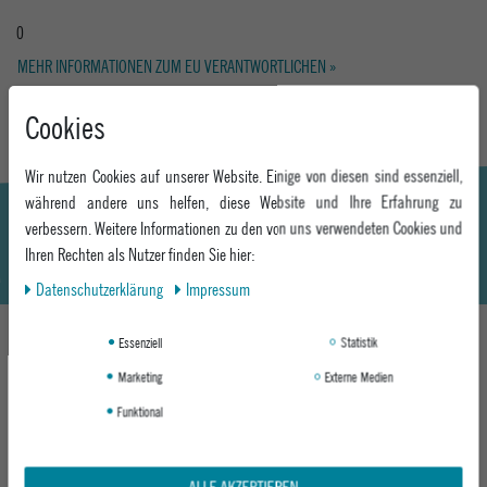
0
MEHR INFORMATIONEN ZUM EU VERANTWORTLICHEN »
Cookies
Wir nutzen Cookies auf unserer Website. Einige von diesen sind essenziell,
während andere uns helfen, diese Website und Ihre Erfahrung zu
verbessern. Weitere Informationen zu den von uns verwendeten Cookies und
Ihren Rechten als Nutzer finden Sie hier:
Daten­schutz­erklärung
Impressum
Essenziell
Statistik
DAS KÖNNTE DIR AUCH GEFALLEN
Marketing
Externe Medien
Funktional
ALLE AKZEPTIEREN