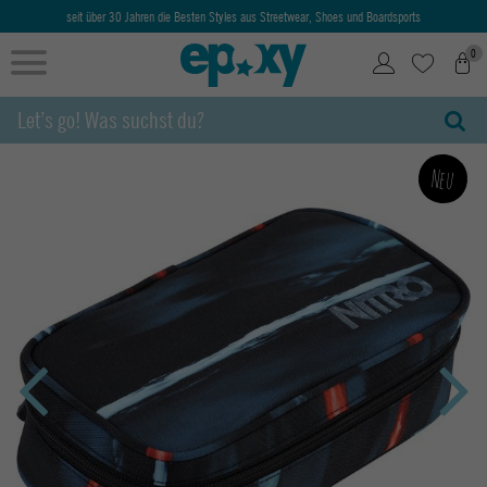
seit über 30 Jahren die Besten Styles aus Streetwear, Shoes und Boardsports
0
Neu