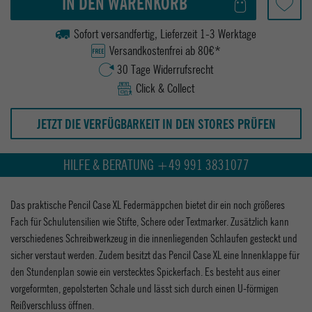
IN DEN WARENKORB
Sofort versandfertig, Lieferzeit 1-3 Werktage
Versandkostenfrei ab 80€*
30 Tage Widerrufsrecht
Click & Collect
JETZT DIE VERFÜGBARKEIT IN DEN STORES PRÜFEN
HILFE & BERATUNG +49 991 3831077
Das praktische Pencil Case XL Federmäppchen bietet dir ein noch größeres
Fach für Schulutensilien wie Stifte, Schere oder Textmarker. Zusätzlich kann
verschiedenes Schreibwerkzeug in die innenliegenden Schlaufen gesteckt und
sicher verstaut werden. Zudem besitzt das Pencil Case XL eine Innenklappe für
den Stundenplan sowie ein verstecktes Spickerfach. Es besteht aus einer
vorgeformten, gepolsterten Schale und lässt sich durch einen U-förmigen
Reißverschluss öffnen.