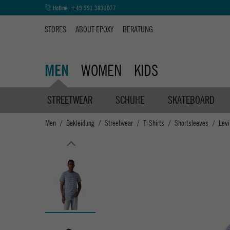
Hotline:
+49 991 3831077
STORES
ABOUT EPOXY
BERATUNG
WOMEN
KIDS
MEN
STREETWEAR
SCHUHE
SKATEBOARD
Men
Bekleidung
Streetwear
T-Shirts
Shortsleeves
Lev