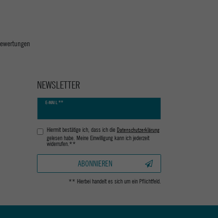
 Bewertungen
NEWSLETTER
Newsletter
E-MAIL **
Honig
Hiermit bestätige ich, dass ich die
Daten­schutz­erklärung
gelesen habe. Meine Einwilligung kann ich jederzeit
widerrufen.**
ABONNIEREN
** Hierbei handelt es sich um ein Pflichtfeld.