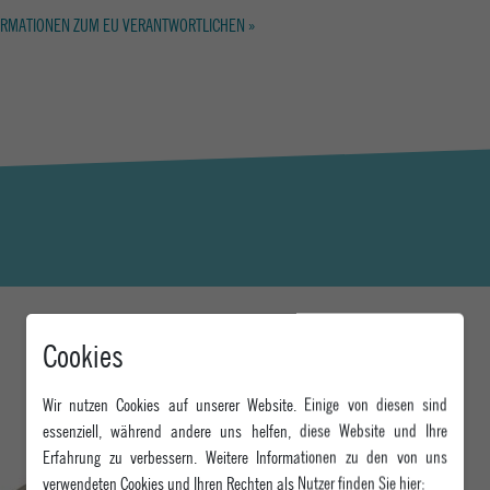
RMATIONEN ZUM EU VERANTWORTLICHEN »
Cookies
DAS KÖNNTE DIR AUCH GEFALLEN
Wir nutzen Cookies auf unserer Website. Einige von diesen sind
essenziell, während andere uns helfen, diese Website und Ihre
Erfahrung zu verbessern. Weitere Informationen zu den von uns
verwendeten Cookies und Ihren Rechten als Nutzer finden Sie hier: