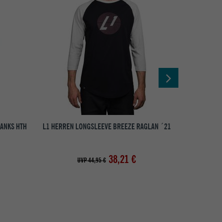
ANKS HTH
L1 HERREN LONGSLEEVE BREEZE RAGLAN ´21
CARHA
38,21 €
UVP 44,95 €