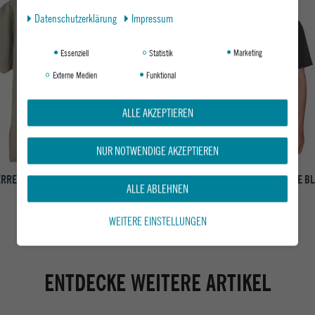
Daten­schutz­erklärung
Impressum
Essenziell
Statistik
Marketing
Externe Medien
Funktional
ALLE AKZEPTIEREN
NUR NOTWENDIGE AKZEPTIEREN
RREN T-SHIRT LEFT CHEST LOGO TEE
VOLCOM HERREN T-SHIRT CIRCLE BL
ALLE ABLEHNEN
LONDON FOG
HEATHER BLACK
WEITERE EINSTELLUNGEN
ab 23,95 €
29,95 €
ENTDECKE WEITERE ARTIKEL