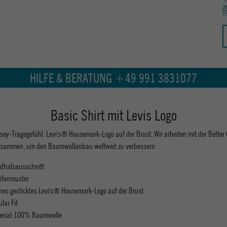
HILFE & BERATUNG +49 991 3831077
Basic Shirt mit Levis Logo
sey-Tragegefühl. Levi's® Housemark-Logo auf der Brust. Wir arbeiten mit der Better 
 zusammen, um den Baumwollanbau weltweit zu verbessern
dhalsausschnitt
eifenmuster
ines gesticktes Levi's® Housemark-Logo auf der Brust
lar Fit
erial:100% Baumwolle