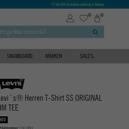
Ab 50€ kostenlose Lieferung & Retoure
0
0
SNOWBOARD
MARKEN
SALE%
Levi´s® Herren T-Shirt SS ORIGINAL
HM TEE
NEU
rtikelnummer
11611893