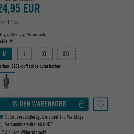
24,95 EUR
nhalt
1
Stück
nkl. ges. MwSt. zzgl.
Versandkosten
röße:
M
M
L
XL
XXL
arben:
0291-cuff stripe quiet harbor
IN DEN WARENKORB
Sofort versandfertig, Lieferzeit 1-3 Werktage
Versandkostenfrei ab 80€*
30 Tage Widerrufsrecht