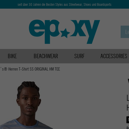
seit über 30 Jahren die Besten Styles aus Streetwear, Shoes und Boardsports
BIKE
BEACHWEAR
SURF
ACCESSORIES
i´s® Herren T-Shirt SS ORIGINAL HM TEE
A