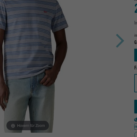
I
i
G
F
Hovern für Zoom