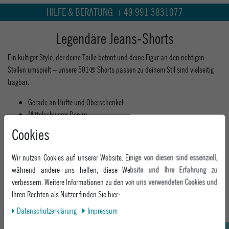
HILFE & BERATUNG +49 991 3831077
Legendäre Jeans-Shorts
Ein kultiger Style, der deine Taille betont und deine Figur an den richtigen
Stellen umspielt – unsere 501® Shorts passen zu deinem Stil sind vielseitig
tragbar.
Gerade an Hüfte und Oberschenkel
Mittelschwerer Denim
Non-Stretch
Cookies
Button Fly
Material: 100 % Baumwolle
Wir nutzen Cookies auf unserer Website. Einige von diesen sind essenziell,
während andere uns helfen, diese Website und Ihre Erfahrung zu
MEHR INFORMATIONEN ZUM EU VERANTWORTLICHEN »
verbessern. Weitere Informationen zu den von uns verwendeten Cookies und
Ihren Rechten als Nutzer finden Sie hier:
Daten­schutz­erklärung
Impressum