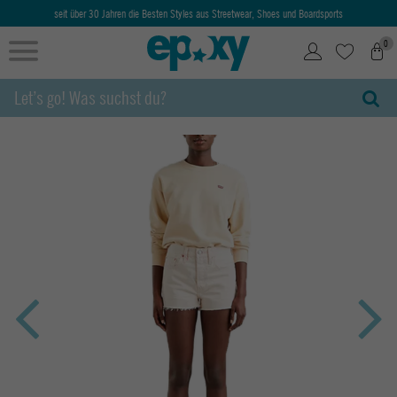
seit über 30 Jahren die Besten Styles aus Streetwear, Shoes und Boardsports
0