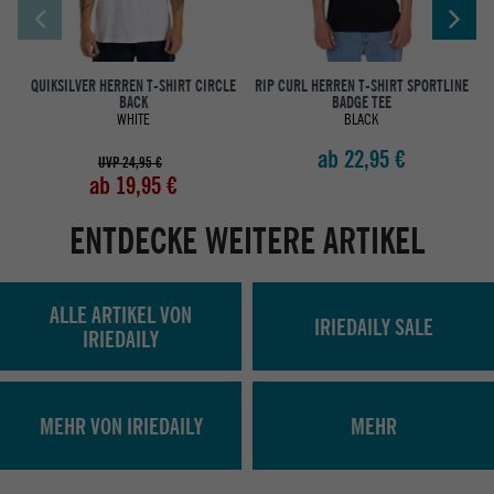
QUIKSILVER HERREN T-SHIRT CIRCLE
RIP CURL HERREN T-SHIRT SPORTLINE
BACK
BADGE TEE
WHITE
BLACK
ab 22,95 €
UVP 24,95 €
ab 19,95 €
ENTDECKE WEITERE ARTIKEL
ALLE ARTIKEL VON
IRIEDAILY SALE
IRIEDAILY
MEHR VON IRIEDAILY
MEHR
Abholung in den Epoxy Stores
Kauf auf Rechnung