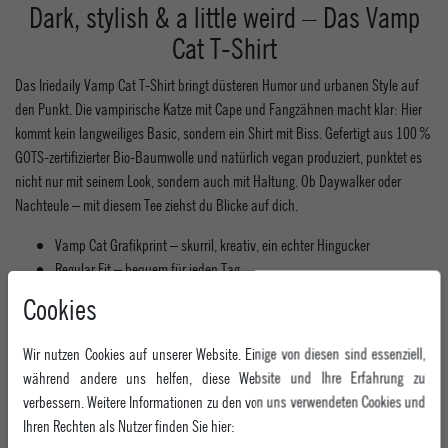
Dark, stylish & a little weird – Das Vamp
Cat T-Shirt
Das Iriedaily Vamp Cat T-Shirt bringt düsteren Humor und urbanen Style auf
den Punkt. Die vampirische Katze mit Cape und Fangzähnen macht klar: Hier
kommt kein langweiliges Basic, sondern ein Shirt mit Biss. Gefertigt aus 100 %
GOTS-zertifizierter Bio-Baumwolle und natürlich vegan produziert, punktet es
nicht nur mit seinem Look, sondern auch mit Haltung. Ob Daywalker oder
Nachteule – mit diesem Tee ziehst du Blicke auf dich.
Vamp Cat Grafikprint – skurril, kreativ, ein echter Hingucker
Regular Fit – bequem für jeden Tag
Fair & vegan produziert – PETA-approved
Cookies
Weicher Griff & langlebiger Druck
Material: 100 % Bio-Baumwolle (GOTS-zertifiziert)
Wir nutzen Cookies auf unserer Website. Einige von diesen sind essenziell,
während andere uns helfen, diese Website und Ihre Erfahrung zu
verbessern. Weitere Informationen zu den von uns verwendeten Cookies und
MEHR INFORMATIONEN ZUM EU VERANTWORTLICHEN »
Ihren Rechten als Nutzer finden Sie hier: