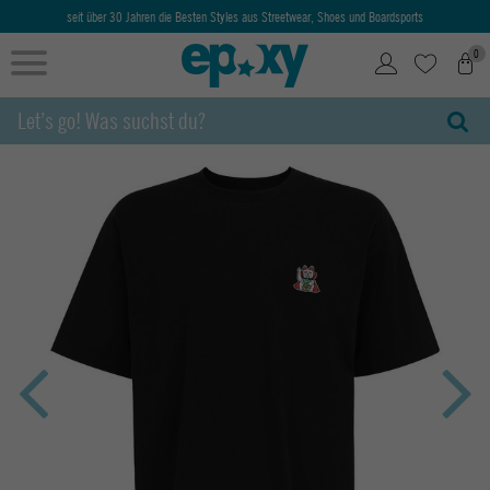
seit über 30 Jahren die Besten Styles aus Streetwear, Shoes und Boardsports
0