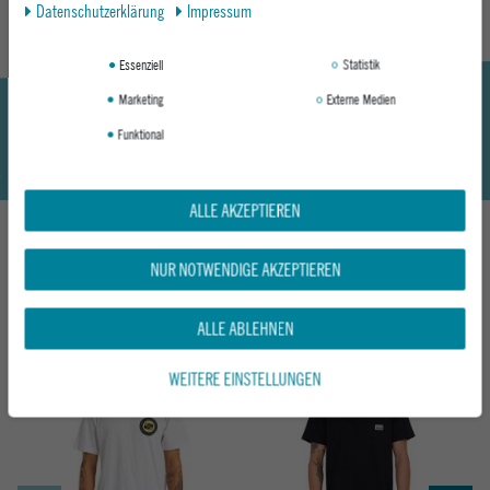
Daten­schutz­erklärung
Impressum
Essenziell
Statistik
Marketing
Externe Medien
Funktional
ALLE AKZEPTIEREN
NUR NOTWENDIGE AKZEPTIEREN
DAS KÖNNTE DIR AUCH GEFALLEN
ALLE ABLEHNEN
WEITERE EINSTELLUNGEN