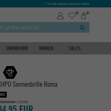
Ab 50€ kostenlose Lieferung & Retoure
0
0
SNOWBOARD
MARKEN
SALE%
CHPO Sonnenbrille Roma
NEU
rtikelnummer
11620866
34,95 EUR