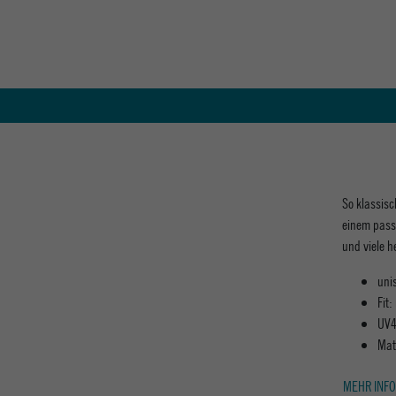
So klassisc
einem pass
und viele h
uni
Fit:
UV4
Mat
MEHR INFO