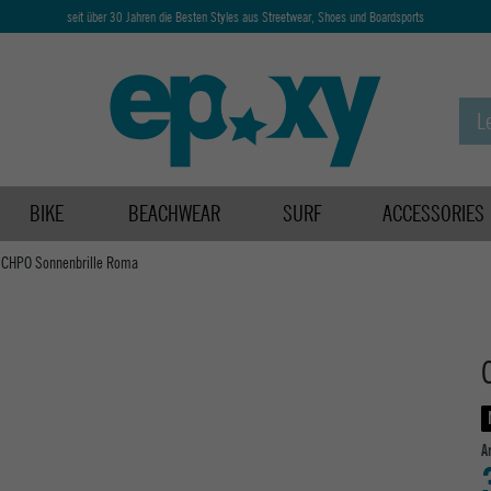
seit über 30 Jahren die Besten Styles aus Streetwear, Shoes und Boardsports
BIKE
BEACHWEAR
SURF
ACCESSORIES
CHPO Sonnenbrille Roma
A