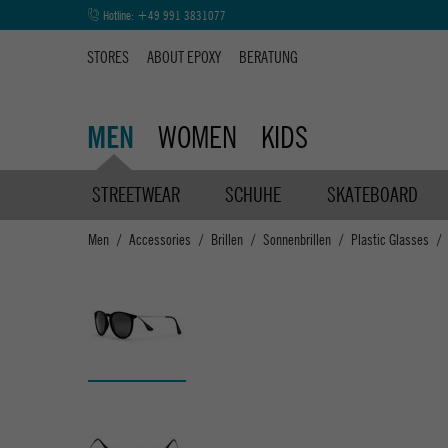
Hotline:
+49 991 3831077
STORES
ABOUT EPOXY
BERATUNG
WOMEN
KIDS
MEN
STREETWEAR
SCHUHE
SKATEBOARD
Men
Accessories
Brillen
Sonnenbrillen
Plastic Glasses