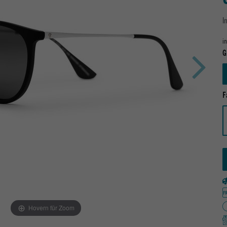
I
i
G
F
Hovern für Zoom