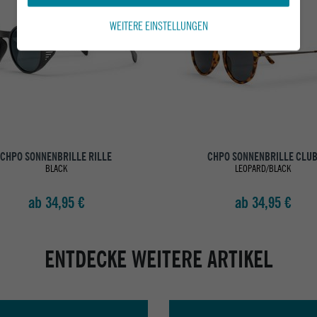
WEITERE EINSTELLUNGEN
CHPO SONNENBRILLE RILLE
CHPO SONNENBRILLE CLU
BLACK
LEOPARD/BLACK
ab 34,95 €
ab 34,95 €
ENTDECKE WEITERE ARTIKEL