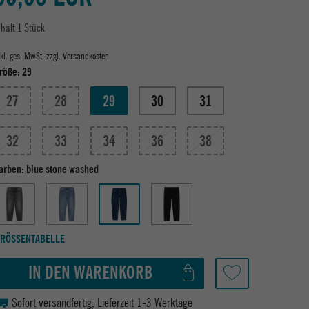
nhalt
1
Stück
nkl. ges. MwSt. zzgl.
Versandkosten
röße:
29
27
28
29
30
31
32
33
34
36
38
arben:
blue stone washed
RÖSSENTABELLE
IN DEN WARENKORB
Sofort versandfertig, Lieferzeit 1-3 Werktage