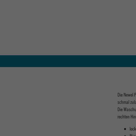
Die Newel P
schmal zul
Die Waschun
rechten Hin
loc
Rüc