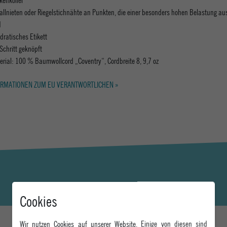
allnieten oder Riegelstichnähte an Punkten, die einer besonders hohen Belastung au
d
dratisches Etikett
Schritt geknöpft
erial: 100 % Baumwollcord „Coventry“, Cordbreite 8, 9,7 oz
RMATIONEN ZUM EU VERANTWORTLICHEN »
Cookies
Wir nutzen Cookies auf unserer Website. Einige von diesen sind