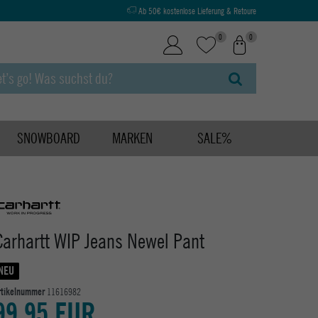
Ab 50€ kostenlose Lieferung & Retoure
0
0
SNOWBOARD
MARKEN
SALE%
Carhartt WIP Jeans Newel Pant
NEU
rtikelnummer
11616982
99,95 EUR