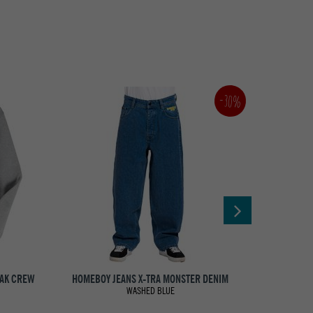
-30%
OAK CREW
HOMEBOY JEANS X-TRA MONSTER DENIM
CARHA
WASHED BLUE