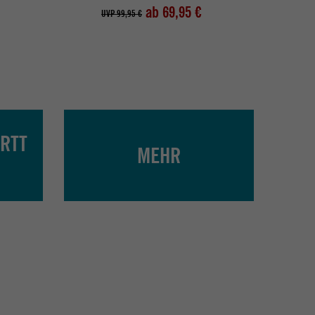
ab 69,95 €
UVP 99,95 €
UV
RTT
MEHR