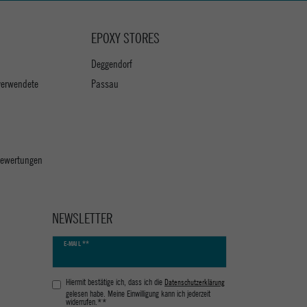
EPOXY STORES
Deggendorf
verwendete
Passau
 Bewertungen
NEWSLETTER
Newsletter
E-MAIL **
Honig
Hiermit bestätige ich, dass ich die
Daten­schutz­erklärung
gelesen habe. Meine Einwilligung kann ich jederzeit
widerrufen.**