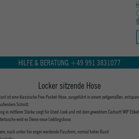
HILFE & BERATUNG +49 991 3831077
Locker sitzende Hose
ant ist eine klassische Five-Pocket-Hose, ausgeführt in einem zeitgemäßen, entspa
aufendem Schnitt.
g in mittlerer Stärke sorgt für Used-Look und mit dem gewebtem Carhartt WIP Etiket
tertasche wird es Deine neue Lieblingshose.
kere, nach unten hin enger werdende Passform, normal hoher Bund
kenkoller