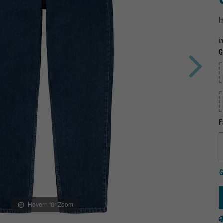
I
i
G
F
G
Hovern für Zoom