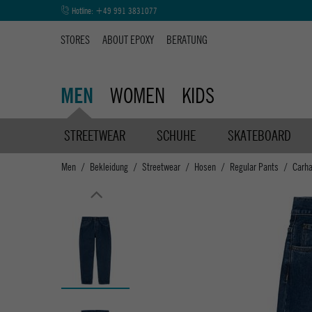
Hotline:
+49 991 3831077
STORES
ABOUT EPOXY
BERATUNG
WOMEN
KIDS
MEN
STREETWEAR
SCHUHE
SKATEBOARD
Men
Bekleidung
Streetwear
Hosen
Regular Pants
Carha