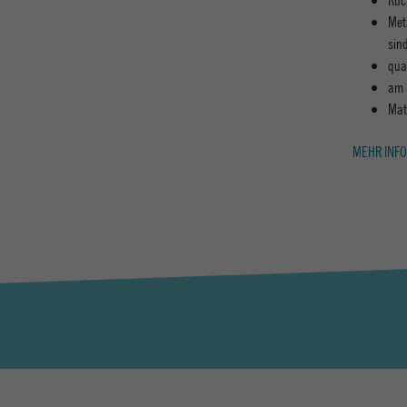
Met
sin
qua
am 
Mat
MEHR INFO