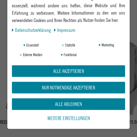
essenziell, während andere uns helfen, diese Website und Ihre
Erfahrung zu verbessern. Weitere Informationen zu den von uns
DAS KÖNNTE DIR AUCH GEFALLEN
verwendeten Cookies und Ihren Rechten als Nutzer finden Sie hier:
Daten­schutz­erklärung
Impressum
-19%
Essenziell
Statistik
Marketing
Externe Medien
Funktional
ALLE AKZEPTIEREN
NUR NOTWENDIGE AKZEPTIEREN
ALLE ABLEHNEN
WEITERE EINSTELLUNGEN
REELL HERREN JEANS BAGGY
BURTON HERREN SWEATSHIRT M'S 
160 DARK GREEN CORD
GRAY HEATHER