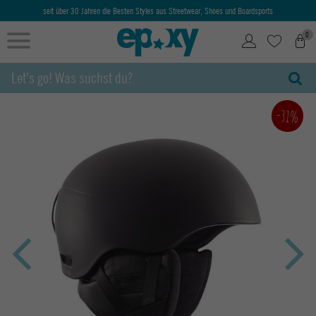
seit über 30 Jahren die Besten Styles aus Streetwear, Shoes und Boardsports
0
-31%