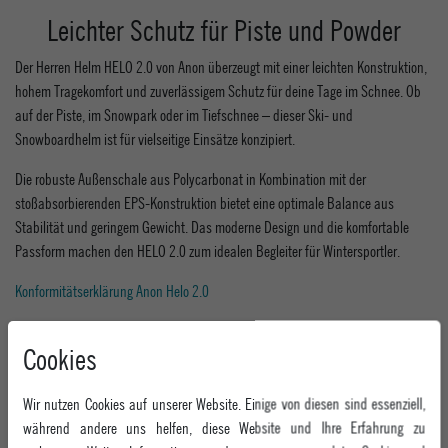
Leichter Schutz für Piste und Powder
Der Herren Helm HELO 2.0 von Anon überzeugt mit einer leichten Konstruktion,
hohem Tragekomfort und zuverlässigem Schutz für deine Tage im Schnee. Ob
auf der Piste, im Snowpark oder im Tiefschnee – dieser Ski- und
Snowboardhelm ist für vielseitige Einsätze konzipiert.
Die robuste Außenschale aus Polycarbonat in Kombination mit der
stoßabsorbierenden EPS-Konstruktion bietet eine optimale Balance aus
Stabilität und geringem Gewicht. Das moderne Design und die komfortable
Passform machen den HELO 2.0 zum idealen Begleiter für Wintersportler.
Konformitätserklärung Anon Helo 2.0
leichter Ski- und Snowboardhelm
Cookies
robuste Polycarbonat-Außenschale
stoßabsorbierender EPS-Kern
angenehme Passform
Wir nutzen Cookies auf unserer Website. Einige von diesen sind essenziell,
komfortables Belüftungssystem
während andere uns helfen, diese Website und Ihre Erfahrung zu