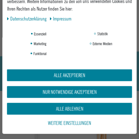
ideal für Piste, Snowpark und Freeride
verbessern. Weitere Informationen zu den von uns verwendeten Cookies und
Material: 10 % Polycarbonat, 90 % EPS
Ihren Rechten als Nutzer finden Sie hier:
Daten­schutz­erklärung
Impressum
MEHR INFORMATIONEN ZUM EU VERANTWORTLICHEN »
Essenziell
Statistik
Marketing
Externe Medien
Funktional
ALLE AKZEPTIEREN
NUR NOTWENDIGE AKZEPTIEREN
ALLE ABLEHNEN
DAS KÖNNTE DIR AUCH GEFALLEN
WEITERE EINSTELLUNGEN