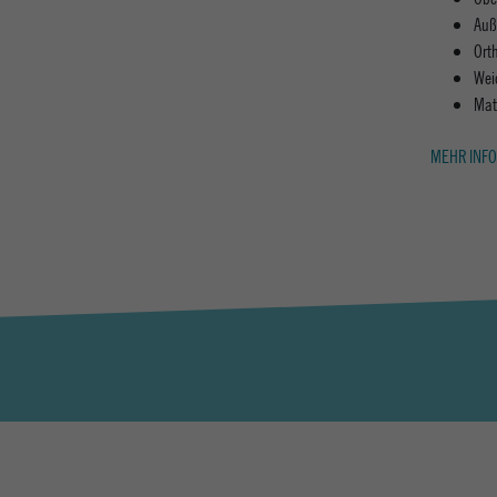
Auß
Ort
Wei
Mat
MEHR INFO