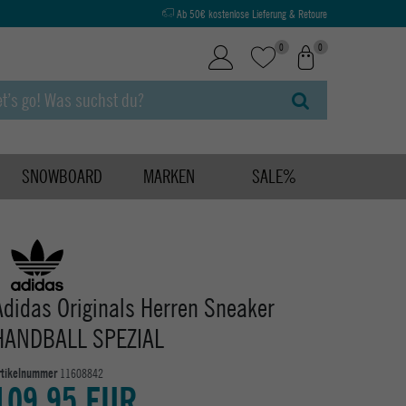
Ab 50€ kostenlose Lieferung & Retoure
0
0
SNOWBOARD
MARKEN
SALE%
Adidas Originals Herren Sneaker
HANDBALL SPEZIAL
rtikelnummer
11608842
109,95 EUR