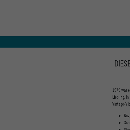
DIES
1979 war er
Liebling. I
Vintage-Vib
Reg
Sch
Obe