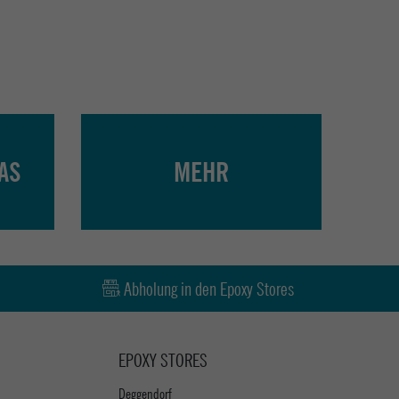
AS
MEHR
Abholung in den Epoxy Stores
EPOXY STORES
Deggendorf