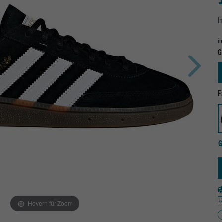
I
i
G
F
G
Hovern für Zoom