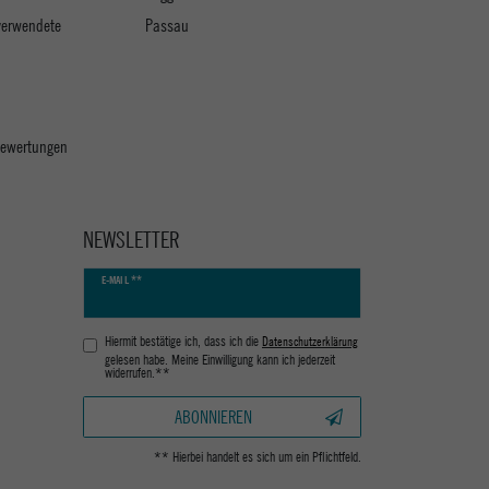
verwendete
Passau
 Bewertungen
NEWSLETTER
Newsletter
E-MAIL **
Honig
Hiermit bestätige ich, dass ich die
Daten­schutz­erklärung
gelesen habe. Meine Einwilligung kann ich jederzeit
widerrufen.**
ABONNIEREN
** Hierbei handelt es sich um ein Pflichtfeld.