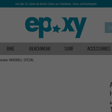
seit über 30 Jahren die Besten Styles aus Streetwear, Shoes und Boardsports
BIKE
BEACHWEAR
SURF
ACCESSORIES
 Sneaker HANDBALL SPEZIAL
A