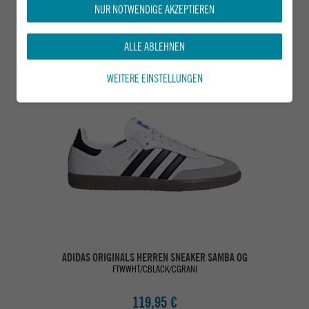
NUR NOTWENDIGE AKZEPTIEREN
DAS KÖNNTE DIR AUCH GEFALLEN
ALLE ABLEHNEN
WEITERE EINSTELLUNGEN
ADIDAS ORIGINALS HERREN SNEAKER SAMBA OG
FTWWHT/CBLACK/CGRANI
119,95 €