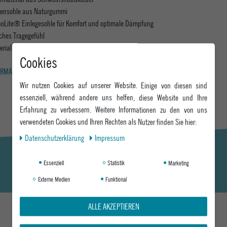
ensohle aus Naturgummi
hoLite® Einlegesohle für Komfort und optimale Dämpfung
ches Tragegefühl
erial: 100% Schweinsnubukleder
Cookies
RMATIONEN ZUM EU VERANTWORTLICHEN »
Wir nutzen Cookies auf unserer Website. Einige von diesen sind
essenziell, während andere uns helfen, diese Website und Ihre
Erfahrung zu verbessern. Weitere Informationen zu den von uns
verwendeten Cookies und Ihren Rechten als Nutzer finden Sie hier:
Daten­schutz­erklärung
Impressum
Essenziell
Statistik
Marketing
Externe Medien
Funktional
ALLE AKZEPTIEREN