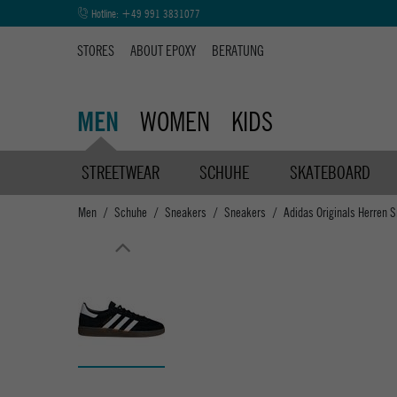
Hotline:
+49 991 3831077
STORES
ABOUT EPOXY
BERATUNG
WOMEN
KIDS
MEN
STREETWEAR
SCHUHE
SKATEBOARD
Men
Schuhe
Sneakers
Sneakers
Adidas Originals Herren