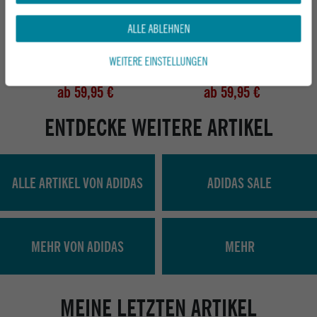
ALLE ABLEHNEN
ETNIES SKATESCHUH BARGE LS
ETNIES SKATESCHUH BARGE LS
GREY/GREY/BLUE
INDIGO
WEITERE EINSTELLUNGEN
UVP 84,95 €
UVP 84,95 €
ab 59,95 €
ab 59,95 €
ENTDECKE WEITERE ARTIKEL
ALLE ARTIKEL VON ADIDAS
ADIDAS SALE
MEHR VON ADIDAS
MEHR
MEINE LETZTEN ARTIKEL