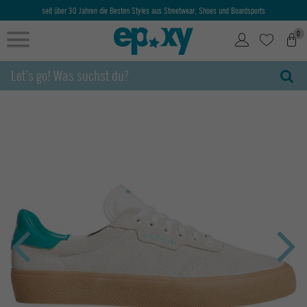
seit über 30 Jahren die Besten Styles aus Streetwear, Shoes und Boardsports
0