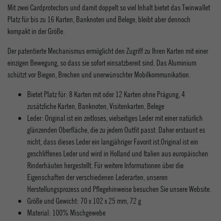
Mit zwei Cardprotectors und damit doppelt so viel Inhalt bietet das Twinwallet
Platz für bis zu 16 Karten, Banknoten und Belege, bleibt aber dennoch
kompakt in der Größe.
Der patentierte Mechanismus ermöglicht den Zugriff zu Ihren Karten mit einer
einzigen Bewegung, so dass sie sofort einsatzbereit sind. Das Aluminium
schützt vor Biegen, Brechen und unerwünschter Mobilkommunikation.
Bietet Platz für: 8 Karten mit oder 12 Karten ohne Prägung, 4
zusätzliche Karten, Banknoten, Visitenkarten, Belege
Leder: Original ist ein zeitloses, vielseitiges Leder mit einer natürlich
glänzenden Oberfläche, die zu jedem Outfit passt. Daher erstaunt es
nicht, dass dieses Leder ein langjähriger Favorit ist.Original ist ein
geschliffenes Leder und wird in Holland und Italien aus europäischen
Rinderhäuten hergestellt. Für weitere Informationen über die
Eigenschaften der verschiedenen Lederarten, unseren
Herstellungsprozess und Pflegehinweise besuchen Sie unsere Website.
Größe und Gewicht: 70 x 102 x 25 mm, 72 g
Material: 100% Mischgewebe