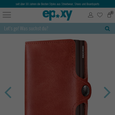
seit über 30 Jahren die Besten Styles aus Streetwear, Shoes und Boardsports
0