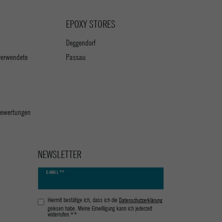
EPOXY STORES
Deggendorf
verwendete
Passau
 Bewertungen
NEWSLETTER
Newsletter
E-MAIL **
Honig
Hiermit bestätige ich, dass ich die
Daten­schutz­erklärung
gelesen habe. Meine Einwilligung kann ich jederzeit
widerrufen.**