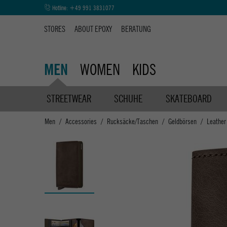
Hotline:
+49 991 3831077
STORES
ABOUT EPOXY
BERATUNG
WOMEN
KIDS
MEN
STREETWEAR
SCHUHE
SKATEBOARD
Men
Accessories
Rucksäcke/Taschen
Geldbörsen
Leather