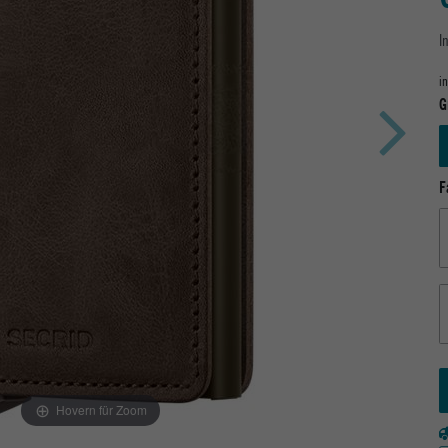
I
i
G
F
Hovern für Zoom