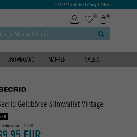
Ab 50€ kostenlose Lieferung & Retoure
0
0
SNOWBOARD
MARKEN
SALE%
Secrid Geldbörse Slimwallet Vintage
NEU
rtikelnummer
11602881
69,95 EUR