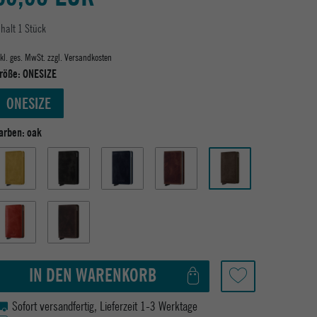
nhalt
1
Stück
nkl. ges. MwSt. zzgl.
Versandkosten
röße:
ONESIZE
ONESIZE
arben:
oak
IN DEN WARENKORB
Sofort versandfertig, Lieferzeit 1-3 Werktage