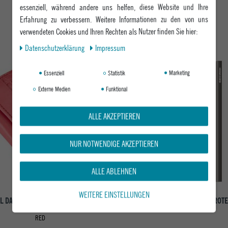
essenziell, während andere uns helfen, diese Website und Ihre
Erfahrung zu verbessern. Weitere Informationen zu den von uns
DAS KÖNNTE DIR AUCH GEFALLEN
verwendeten Cookies und Ihren Rechten als Nutzer finden Sie hier:
Daten­schutz­erklärung
Impressum
Essenziell
Statistik
Marketing
Externe Medien
Funktional
ALLE AKZEPTIEREN
NUR NOTWENDIGE AKZEPTIEREN
ALLE ABLEHNEN
WEITERE EINSTELLUNGEN
RL DAMEN GELDBÖRSE CLASSIC SURF
SECRID GELDBÖRSE CARDPROT
MID WALLET
EARTH GREY
RED