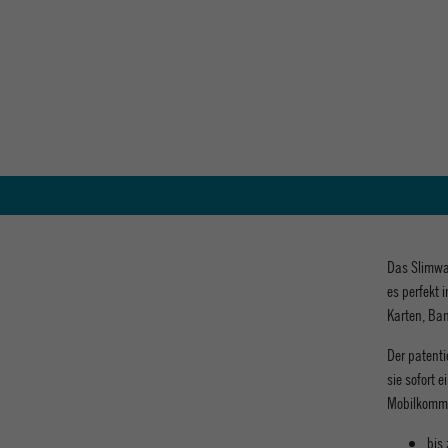
Das Slimwal
es perfekt 
Karten, Ban
Der patenti
sie sofort 
Mobilkommu
bis