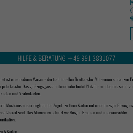
HILFE & BERATUNG +49 991 3831077
let ist eine moderne Variante der traditionellen Brieftasche. Mit seinem schlanken Pr
in jede Tasche. Das großzügig geschnittene Leder bietet Platz für mindestens sechs zu
knoten und Visitenkarten.
erte Mechanismus ermöglicht den Zugriff zu Ihren Karten mit einer einzigen Bewegun
einsatzbereit sind. Das Aluminium schützt vor Biegen, Brechen und unerwünschter
nikation.
 zu 6 Karten