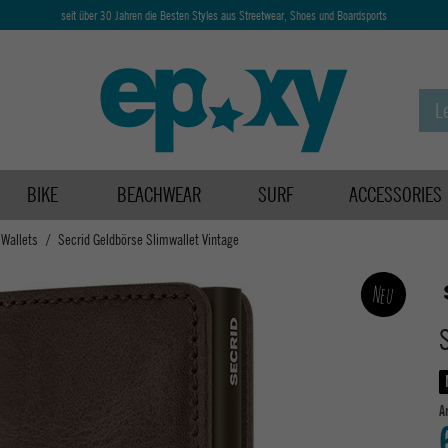
seit über 30 Jahren die Besten Styles aus Streetwear, Shoes und Boardsports
BIKE
BEACHWEAR
SURF
ACCESSORIES
 Wallets
Secrid Geldbörse Slimwallet Vintage
Neu
A