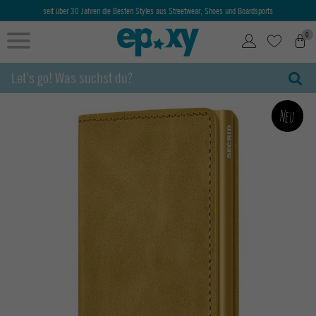
seit über 30 Jahren die Besten Styles aus Streetwear, Shoes und Boardsports
0
Neu