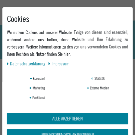
Cookies
Wir nutzen Cookies auf unserer Website. Einige von diesen sind essenziell,
während andere uns helfen, diese Website und Ihre Erfahrung zu
verbessern. Weitere Informationen zu den von uns verwendeten Cookies und
Ihren Rechten als Nutzer finden Sie hier:
Daten­schutz­erklärung
Impressum
DAS KÖNNTE DIR AUCH GEFALLEN
Essenziell
Statistik
Marketing
Externe Medien
Funktional
ALLE AKZEPTIEREN
NUR NOTWENDIGE AKZEPTIEREN