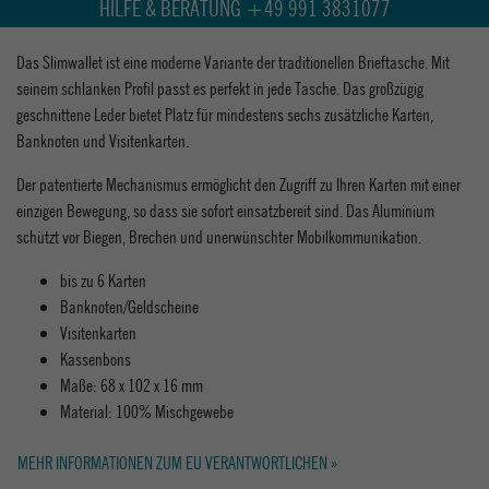
HILFE & BERATUNG +49 991 3831077
Das Slimwallet ist eine moderne Variante der traditionellen Brieftasche. Mit
seinem schlanken Profil passt es perfekt in jede Tasche. Das großzügig
geschnittene Leder bietet Platz für mindestens sechs zusätzliche Karten,
Banknoten und Visitenkarten.
Der patentierte Mechanismus ermöglicht den Zugriff zu Ihren Karten mit einer
einzigen Bewegung, so dass sie sofort einsatzbereit sind. Das Aluminium
schützt vor Biegen, Brechen und unerwünschter Mobilkommunikation.
bis zu 6 Karten
Banknoten/Geldscheine
Visitenkarten
Kassenbons
Maße: 68 x 102 x 16 mm
Material: 100% Mischgewebe
MEHR INFORMATIONEN ZUM EU VERANTWORTLICHEN »