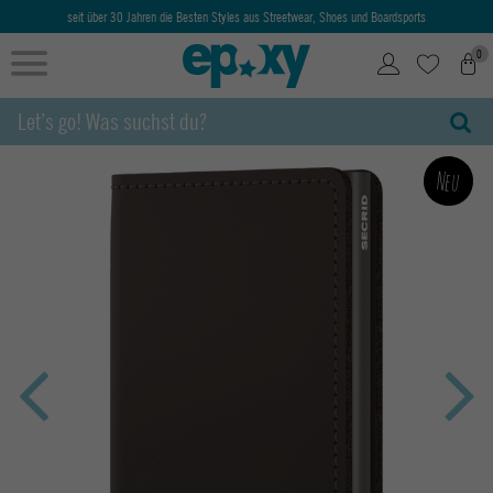
seit über 30 Jahren die Besten Styles aus Streetwear, Shoes und Boardsports
0
Neu