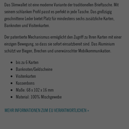
Das Slimwallet ist eine moderne Variante der traditionellen Brieftasche. Mit
seinem schlanken Profil passt es perfekt in jede Tasche. Das großzügig
geschnittene Leder bietet Platz für mindestens sechs zusätzliche Karten,
Banknoten und Visitenkarten.
Der patentierte Mechanismus ermöglicht den Zugriff zu Ihren Karten mit einer
einzigen Bewegung, so dass sie sofort einsatzbereit sind. Das Aluminium
schützt vor Biegen, Brechen und unerwünschter Mobilkommunikation.
bis zu 6 Karten
Banknoten/Geldscheine
Visitenkarten
Kassenbons
Maße: 68 x 102 x 16 mm
Material: 100% Mischgewebe
MEHR INFORMATIONEN ZUM EU VERANTWORTLICHEN »