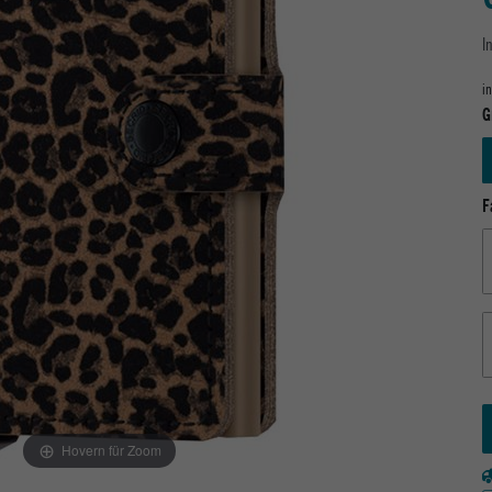
I
i
G
F
Hovern für Zoom