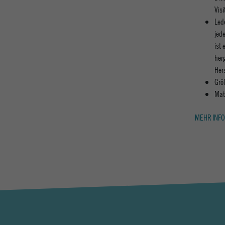
Vis
Lede
jede
ist
her
Her
Grö
Mat
MEHR INFO