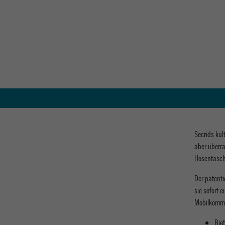
Secrids kul
aber überra
Hosentasch
Der patenti
sie sofort 
Mobilkommu
Bie