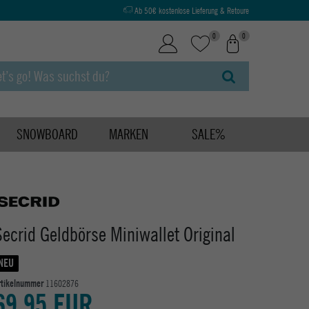
Ab 50€ kostenlose Lieferung & Retoure
0
0
SNOWBOARD
MARKEN
SALE%
Secrid Geldbörse Miniwallet Original
NEU
rtikelnummer
11602876
69,95 EUR