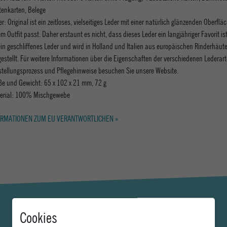
itenkarten, Belege
r: Original ist ein zeitloses, vielseitiges Leder mit einer natürlich glänzenden Oberfläc
m Outfit passt. Daher erstaunt es nicht, dass dieses Leder ein langjähriger Favorit ist
 ein geschliffenes Leder und wird in Holland und Italien aus europäischen Rinderhäut
gestellt. Für weitere Informationen über die Eigenschaften der verschiedenen Lederar
stellungsprozess und Pflegehinweise besuchen Sie unsere Website.
ße und Gewicht: 65 x 102 x 21 mm, 72 g
erial: 100% Mischgewebe
RMATIONEN ZUM EU VERANTWORTLICHEN »
Cookies