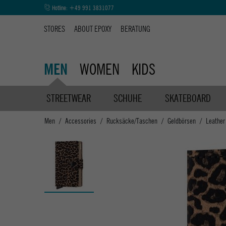
Hotline:
+49 991 3831077
STORES
ABOUT EPOXY
BERATUNG
WOMEN
KIDS
MEN
STREETWEAR
SCHUHE
SKATEBOARD
Men
Accessories
Rucksäcke/Taschen
Geldbörsen
Leather