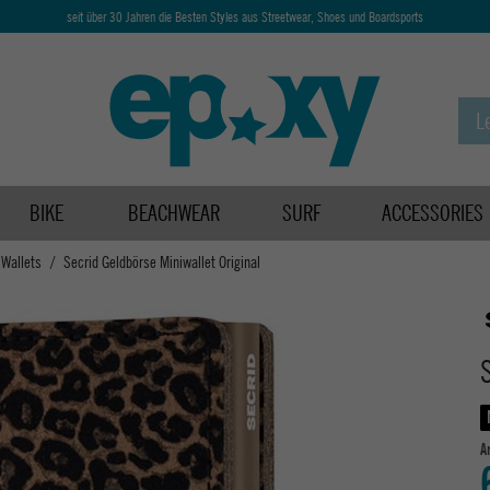
seit über 30 Jahren die Besten Styles aus Streetwear, Shoes und Boardsports
BIKE
BEACHWEAR
SURF
ACCESSORIES
 Wallets
Secrid Geldbörse Miniwallet Original
A