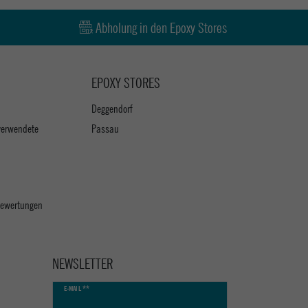
Abholung in den Epoxy Stores
EPOXY STORES
Deggendorf
verwendete
Passau
 Bewertungen
NEWSLETTER
Newsletter
E-MAIL **
Honig