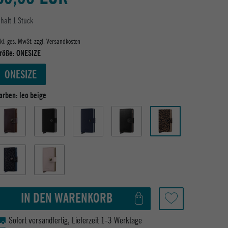
nhalt
1
Stück
nkl. ges. MwSt. zzgl.
Versandkosten
röße:
ONESIZE
ONESIZE
arben:
leo beige
IN DEN WARENKORB
Sofort versandfertig, Lieferzeit 1-3 Werktage