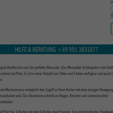
HILFE & BERATUNG +49 991 3831077
tigste Brieftasche und der perfekte Allrounder. Das Miniwallet ist kompakt in der Größ
schend viel Platz. Es ist in einer Vielzahl von Stilen und Farben verfügbar und passt i
e.
erte Mechanismus ermöglicht den Zugriff zu Ihren Karten mit einer einzigen Bewegun
einsatzbereit sind. Das Aluminium schützt vor Biegen, Brechen und unerwünschter
nikation.
tet Platz für: 4 Karten mit oder 6 Karten ohne Prägung, 4 zusätzliche Karten, Banknot