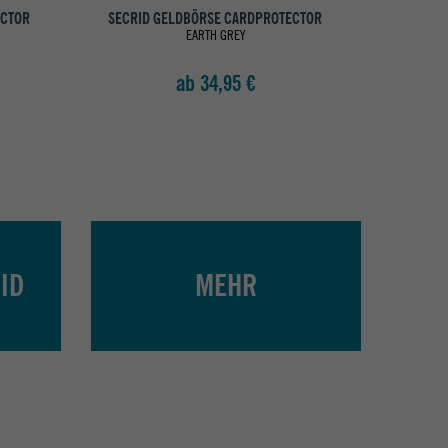
ECTOR
SECRID GELDBÖRSE CARDPROTECTOR
SECRID
EARTH GREY
ab 34,95 €
ID
MEHR