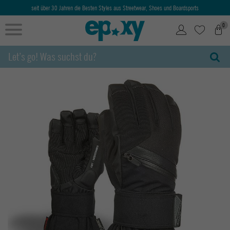
seit über 30 Jahren die Besten Styles aus Streetwear, Shoes und Boardsports
0