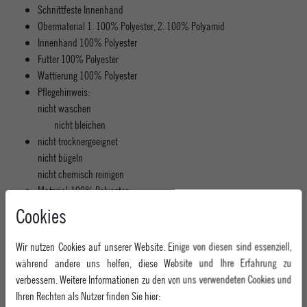
Schnittfeste Innenhand
Obermaterial
1. 100% Polyester, 2. 100% Polyamid
Innenhand
100% Polyester
Futter
100% Polyester
Wattierung
100% Polyester
Pflegehinweis:
nicht waschen 
	nicht bleichen 
nicht trocknergeeignet
nicht bügeln
nicht chemisch reinigen
Material:100% Polyester
Cookies
MEHR INFORMATIONEN ZUM EU VERANTWORTLICHEN »
Wir nutzen Cookies auf unserer Website. Einige von diesen sind essenziell,
während andere uns helfen, diese Website und Ihre Erfahrung zu
verbessern. Weitere Informationen zu den von uns verwendeten Cookies und
Ihren Rechten als Nutzer finden Sie hier: