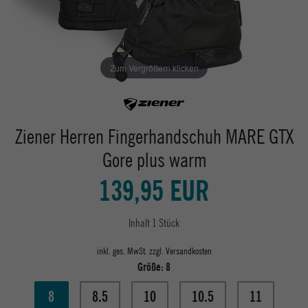
Zum Vergrößern klicken
Ziener Herren Fingerhandschuh MARE GTX
Gore plus warm
139,95 EUR
Inhalt
1
Stück
inkl. ges. MwSt. zzgl.
Versandkosten
Größe:
8
8
8.5
10
10.5
11