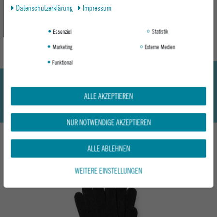
Daten­schutz­erklärung
Impressum
Hier geht's zum Epoxy Snowwear Guide
DISCOVER
Essenziell
Statistik
Marketing
Externe Medien
Funktional
ALLE AKZEPTIEREN
NUR NOTWENDIGE AKZEPTIEREN
ALLE ABLEHNEN
DAS KÖNNTE DIR AUCH GEFALLEN
WEITERE EINSTELLUNGEN