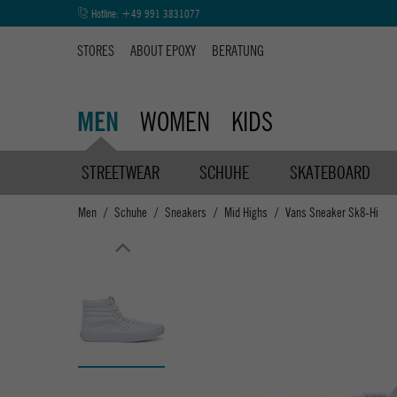
Hotline:
+49 991 3831077
STORES
ABOUT EPOXY
BERATUNG
WOMEN
KIDS
MEN
STREETWEAR
SCHUHE
SKATEBOARD
Men
Schuhe
Sneakers
Mid Highs
Vans Sneaker Sk8-Hi