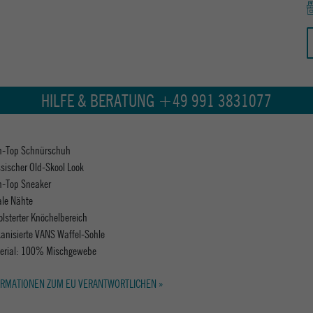
HILFE & BERATUNG +49 991 3831077
h-Top Schnürschuh
ssischer Old-Skool Look
h-Top Sneaker
ale Nähte
olsterter Knöchelbereich
kanisierte VANS Waffel-Sohle
erial: 100% Mischgewebe
RMATIONEN ZUM EU VERANTWORTLICHEN »