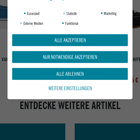
Essenziell
Statistik
Marketing
Externe Medien
Funktional
ALLE AKZEPTIEREN
NUR NOTWENDIGE AKZEPTIEREN
VANS SNEAKER AUTHENTIC
VANS SNEAKER SUPER LOWP
PRIMARY RACING RED
SUEDE PEWTER
ALLE ABLEHNEN
ab 74,95 €
ab 79,95 €
UVP 99,95 €
WEITERE EINSTELLUNGEN
ENTDECKE WEITERE ARTIKEL