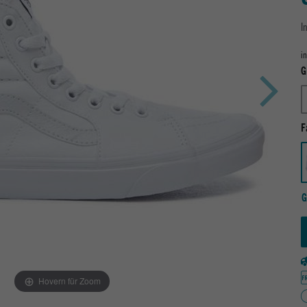
I
i
G
F
G
Hovern für Zoom