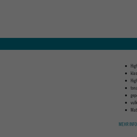
Hig
kla
Hig
ton
gep
vul
Mat
MEHR INFO