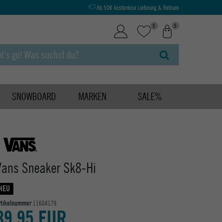
Ab 50€ kostenlose Lieferung & Retoure
0
0
SNOWBOARD
MARKEN
SALE%
Vans Sneaker Sk8-Hi
NEU
rtikelnummer
11604179
89,95 EUR