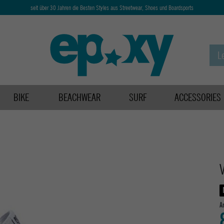
seit über 30 Jahren die Besten Styles aus Streetwear, Shoes und Boardsports
BIKE
BEACHWEAR
SURF
ACCESSORIES
A