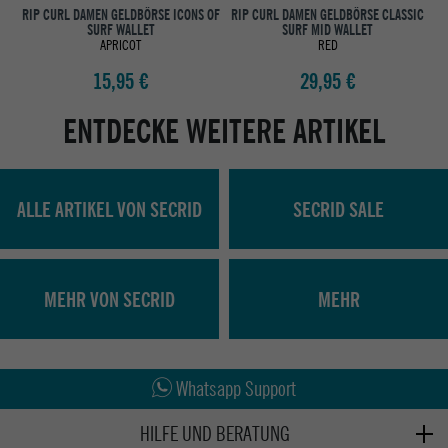
RIP CURL DAMEN GELDBÖRSE ICONS OF
RIP CURL DAMEN GELDBÖRSE CLASSIC
S
SURF WALLET
SURF MID WALLET
APRICOT
RED
15,95 €
29,95 €
ENTDECKE WEITERE ARTIKEL
ALLE ARTIKEL VON SECRID
SECRID SALE
MEHR VON SECRID
MEHR
Abholung in den Epoxy Stores
Kauf auf Rechnung
Whatsapp Support
HILFE UND BERATUNG