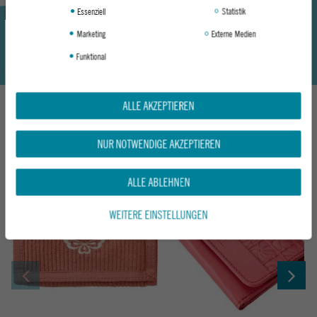
Essenziell
Statistik
Marketing
Externe Medien
Funktional
ALLE AKZEPTIEREN
DAS KÖNNTE DIR AUCH GEFALLEN
NUR NOTWENDIGE AKZEPTIEREN
ALLE ABLEHNEN
WEITERE EINSTELLUNGEN