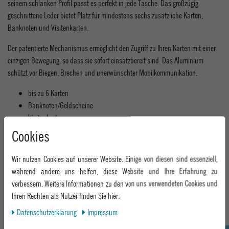
seinem schlanken Profil passt es perfekt in jede Tasche. Das großzügig
geschnittene Leder bietet Platz für mindestens sechs zusätzliche Karten,
Banknoten und Visitenkarten.
Der patentierte Mechanismus ermöglicht den Zugriff zu Ihren Karten mit einer
einzigen Bewegung, so dass sie sofort einsatzbereit sind. Das Aluminium
schützt vor Biegen, Brechen und unerwünschter Mobilkommunikation.
bis zu 6 Karten
Banknoten/Geldscheine
Visitenkarten
Kassenbons
Cookies
Maße: 68 x 102 x 16 mm
Material: 100% Mischgewebe
Wir nutzen Cookies auf unserer Website. Einige von diesen sind essenziell,
während andere uns helfen, diese Website und Ihre Erfahrung zu
MEHR INFORMATIONEN ZUM EU VERANTWORTLICHEN »
verbessern. Weitere Informationen zu den von uns verwendeten Cookies und
Ihren Rechten als Nutzer finden Sie hier:
Daten­schutz­erklärung
Impressum