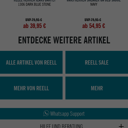
REELL HERREN JEANS BARFLY
VANS HERREN SNEAKER UA OLD SKOOL
1306 DARK BLUE STONE
NAVY
UVP 79,95 €
UVP 79,95 €
ab 39,95 €
ab 54,95 €
ENTDECKE WEITERE ARTIKEL
ALLE ARTIKEL VON REELL
REELL SALE
MEHR VON REELL
MEHR
Abholung in den Epoxy Stores
Kauf auf Rechnung
Whatsapp Support
HILFE UND BERATUNG