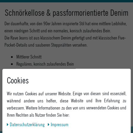
Schnörkellose & passformorientierte Denim
Der dauerhafte, von den 90er Jahren inspirierte Stil hat eine mittlere Leibhöhe,
einen niedrigen Schritt und ein normales, konisch zulaufendes Bein.
Die Rave Jeans ist aus klassischem Denim gefertigt und mit klassischen Five-
Pocket-Details und sauberen Steppnähten versehen.
Mittlerer Schnitt
Reguläres, konisch zulaufendes Bein
Five-Pocket-Details
Cookies
Hochwertiger Denim
Material: 98% Baumwolle, 2% Elasthan
Wir nutzen Cookies auf unserer Website. Einige von diesen sind essenziell,
MEHR INFORMATIONEN ZUM EU VERANTWORTLICHEN »
während andere uns helfen, diese Website und Ihre Erfahrung zu
verbessern. Weitere Informationen zu den von uns verwendeten Cookies und
Ihren Rechten als Nutzer finden Sie hier:
Daten­schutz­erklärung
Impressum