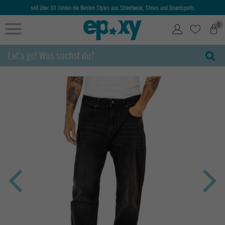
seit über 30 Jahren die Besten Styles aus Streetwear, Shoes und Boardsports
0