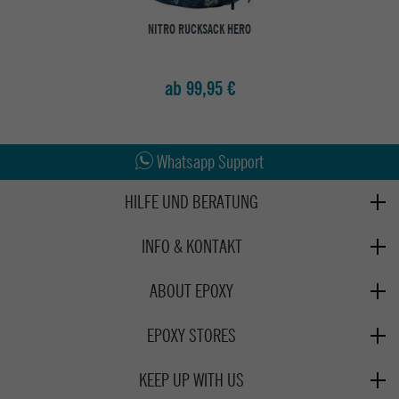
NITRO RUCKSACK HERO
ab 99,95 €
Abholung in den Epoxy Stores
Kauf auf Rechnung
Whatsapp Support
HILFE UND BERATUNG
Beratung
INFO & KONTAKT
Zahlung & Versand
+49 991 3831077
Retoure
ABOUT EPOXY
Montag - Freitag: 8:00 - 18:00
Gutscheine
Jobs
Samstag: 10:00 - 17:00
EPOXY STORES
Click & Collect
We Care - Wiederverwendete Verpackungen
Deggendorf
Verleih
KEEP UP WITH US
Whatsapp
Passau