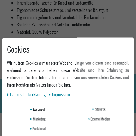
Innenliegende Tasche für Kabel und Ladegeräte
Ergonomische Schulterstraps und verstellbarer Brustgurt
Ergonomisch geformtes und komfortables Rückenelement
Seitliche RV-Tasche und Netz für Trinkflasche
Material: 100% Polyester
MEHR INFORMATIONEN ZUM EU VERANTWORTLICHEN »
Cookies
Wir nutzen Cookies auf unserer Website. Einige von diesen sind essenziell,
während andere uns helfen, diese Website und Ihre Erfahrung zu
verbessern. Weitere Informationen zu den von uns verwendeten Cookies und
Ihren Rechten als Nutzer finden Sie hier:
Daten­schutz­erklärung
Impressum
Essenziell
Statistik
Marketing
Externe Medien
Funktional