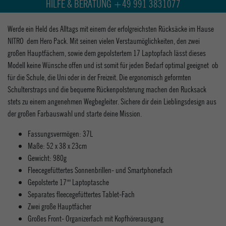
HILFE & BERATUNG +49 991 3831077
Werde ein Held des Alltags mit einem der erfolgreichsten Rücksäcke im Hause
NITRO  dem Hero Pack. Mit seinen vielen Verstaumöglichkeiten, den zwei
großen Hauptfächern, sowie dem gepolstertem 17 Laptopfach lässt dieses
Modell keine Wünsche offen und ist somit für jeden Bedarf optimal geeignet  ob
für die Schule, die Uni oder in der Freizeit. Die ergonomisch geformten
Schulterstraps und die bequeme Rückenpolsterung machen den Rucksack
stets zu einem angenehmen Wegbegleiter. Sichere dir dein Lieblingsdesign aus
der großen Farbauswahl und starte deine Mission.
Fassungsvermögen: 37L
Maße: 52 x 38 x 23cm
Gewicht: 980g
Fleecegefüttertes Sonnenbrillen- und Smartphonefach
Gepolsterte 17"" Laptoptasche
Separates fleecegefüttertes Tablet-Fach
Zwei große Hauptfächer
Großes Front- Organizerfach mit Kopfhörerausgang