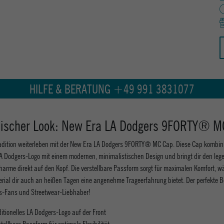
HILFE & BERATUNG +49 991 3831077
sischer Look: New Era LA Dodgers 9FORTY® M
radition weiterleben mit der New Era LA Dodgers 9FORTY® MC Cap. Diese Cap kombini
A Dodgers-Logo mit einem modernen, minimalistischen Design und bringt dir den le
arme direkt auf den Kopf. Die verstellbare Passform sorgt für maximalen Komfort, 
erial dir auch an heißen Tagen eine angenehme Trageerfahrung bietet. Der perfekte Be
rs-Fans und Streetwear-Liebhaber!
ditionelles LA Dodgers-Logo auf der Front
tellbare Passform für optimale Flexibilität