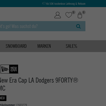
Ab 50€ kostenlose Lieferung & Retoure
0
0
SNOWBOARD
MARKEN
SALE%
New Era Cap LA Dodgers 9FORTY®
MC
NEU
rtikelnummer
12603279