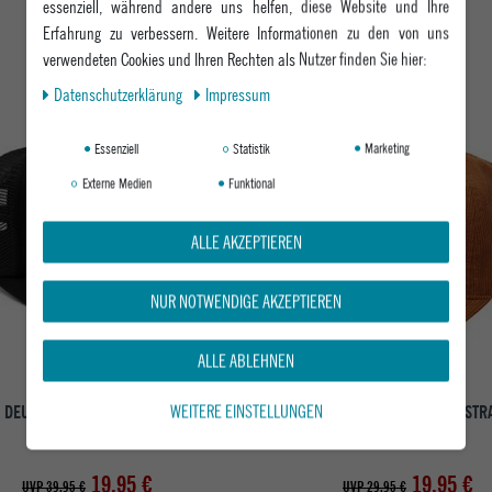
essenziell, während andere uns helfen, diese Website und Ihre
DAS KÖNNTE DIR AUCH GEFALLEN
Erfahrung zu verbessern. Weitere Informationen zu den von uns
verwendeten Cookies und Ihren Rechten als Nutzer finden Sie hier:
Daten­schutz­erklärung
Impressum
-50%
Essenziell
Statistik
Marketing
Externe Medien
Funktional
ALLE AKZEPTIEREN
NUR NOTWENDIGE AKZEPTIEREN
ALLE ABLEHNEN
WEITERE EINSTELLUNGEN
DEUS CAP MAZEY TRUCKER
DC HERREN CAP DC CAP STAR ST
BLACK
CHIPMUNK
19,95 €
19,95 €
UVP 39,95 €
UVP 29,95 €