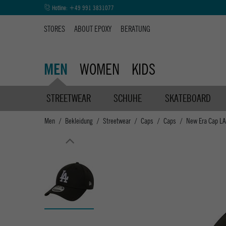
Hotline:
+49 991 3831077
STORES
ABOUT EPOXY
BERATUNG
WOMEN
KIDS
MEN
STREETWEAR
SCHUHE
SKATEBOARD
Men
Bekleidung
Streetwear
Caps
Caps
New Era Cap L