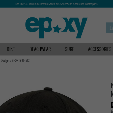
seit über 30 Jahren die Besten Styles aus Streetwear, Shoes und Boardsports
BIKE
BEACHWEAR
SURF
ACCESSORIES
A Dodgers 9FORTY® MC
A