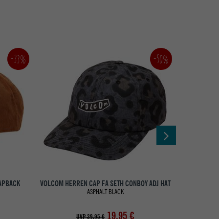
-33%
-50%
RAPBACK
VOLCOM HERREN CAP FA SETH CONBOY ADJ HAT
DEUS HE
ASPHALT BLACK
19,95 €
UVP 39,95 €