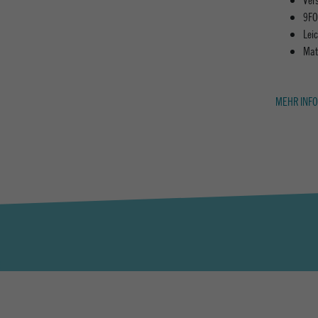
9FO
Lei
Mat
MEHR INFO