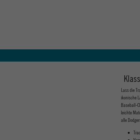
Klas
Lass die T
ikonische L
Baseball-Ch
leichte Mat
alle Dodge
Tra
Vers