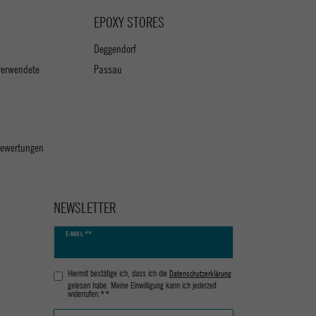
EPOXY STORES
Deggendorf
verwendete
Passau
 Bewertungen
NEWSLETTER
Newsletter
E-MAIL **
Honig
Hiermit bestätige ich, dass ich die
Daten­schutz­erklärung
gelesen habe. Meine Einwilligung kann ich jederzeit
widerrufen.**