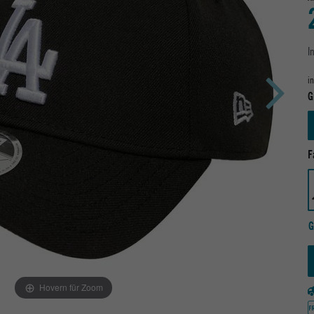
I
i
G
F
G
Hovern für Zoom