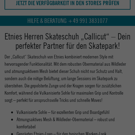
JETZT DIE VERFÜGBARKEIT IN DEN STORES PRÜFEN
HILFE & BERATUNG +49 991 3831077
Etnies Herren Skateschuh „Callicut“ – Dein
perfekter Partner für den Skatepark!
Der „Callicut“ Skateschuh von Etnies kombiniert modernen Style mit
hervorragender Funktionalität. Mit dem robusten Obermaterial aus Wildleder
und atmungsaktivem Mesh bietet dieser Schuh nicht nur Schutz und Halt,
sondern auch die nötige Belüftung, um lange Sessions im Skatepark zu
überstehen. Die gepolsterte Zunge und der Kragen sorgen für zusätzlichen
Komfort, während die Vulkanisierte Sohle für maximalen Grip und Kontrolle
sorgt – perfekt für anspruchsvolle Tricks und schnelle Moves!
Vulkanisierte Sohle – für exzellenten Grip und Boardgefühl
Atmungsaktives Mesh & Wildleder-Obermaterial – robust und
komfortabel
Geprägtes Etnies-Logo – für den typischen Marken-Look