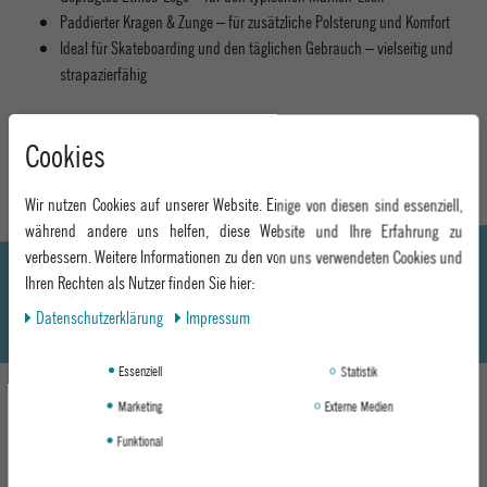
Paddierter Kragen & Zunge – für zusätzliche Polsterung und Komfort
Ideal für Skateboarding und den täglichen Gebrauch – vielseitig und
strapazierfähig
MEHR INFORMATIONEN ZUM EU VERANTWORTLICHEN »
Cookies
Wir nutzen Cookies auf unserer Website. Einige von diesen sind essenziell,
während andere uns helfen, diese Website und Ihre Erfahrung zu
verbessern. Weitere Informationen zu den von uns verwendeten Cookies und
Ihren Rechten als Nutzer finden Sie hier:
Daten­schutz­erklärung
Impressum
Essenziell
Statistik
Marketing
Externe Medien
DAS KÖNNTE DIR AUCH GEFALLEN
Funktional