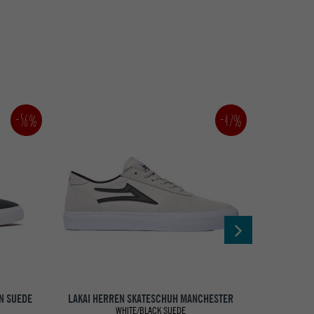
-56%
-47%
N SUEDE
LAKAI HERREN SKATESCHUH MANCHESTER
EMERICA H
WHITE/BLACK SUEDE