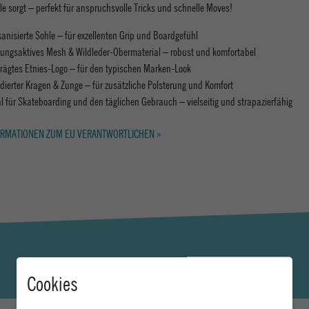
le sorgt – perfekt für anspruchsvolle Tricks und schnelle Moves!
kanisierte Sohle – für exzellenten Grip und Boardgefühl
ungsaktives Mesh & Wildleder-Obermaterial – robust und komfortabel
rägtes Etnies-Logo – für den typischen Marken-Look
dierter Kragen & Zunge – für zusätzliche Polsterung und Komfort
al für Skateboarding und den täglichen Gebrauch – vielseitig und strapazierfähig
RMATIONEN ZUM EU VERANTWORTLICHEN »
Cookies