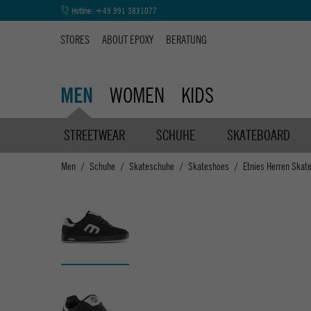
Hotline:
+49 991 3831077
STORES
ABOUT EPOXY
BERATUNG
WOMEN
KIDS
MEN
STREETWEAR
SCHUHE
SKATEBOARD
Men
Schuhe
Skateschuhe
Skateshoes
Etnies Herren Skate