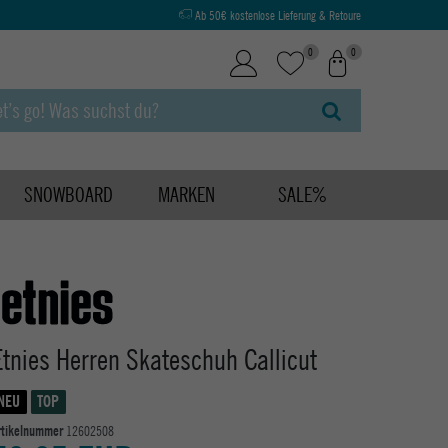
Ab 50€ kostenlose Lieferung & Retoure
0
0
SNOWBOARD
MARKEN
SALE%
Etnies Herren Skateschuh Callicut
NEU
TOP
rtikelnummer
12602508