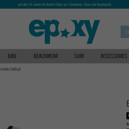
seit über 30 Jahren die Besten Styles aus Streetwear, Shoes und Boardsports
BIKE
BEACHWEAR
SURF
ACCESSORIES
schuh Callicut
A