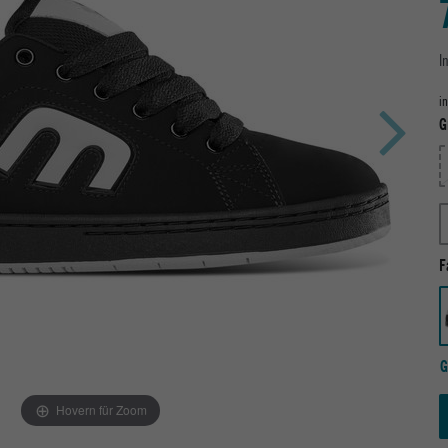
I
i
G
F
G
Hovern für Zoom