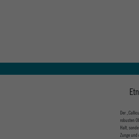
Etn
Der „Callic
robusten O
Halt, sonde
Zunge und d