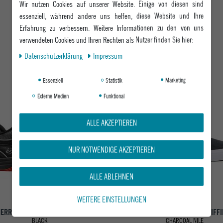
Wir nutzen Cookies auf unserer Website. Einige von diesen sind
essenziell, während andere uns helfen, diese Website und Ihre
Erfahrung zu verbessern. Weitere Informationen zu den von uns
DAS KÖNNTE DIR AUCH GEFALLEN
verwendeten Cookies und Ihren Rechten als Nutzer finden Sie hier:
Daten­schutz­erklärung
Impressum
Essenziell
Statistik
Marketing
-64%
Externe Medien
Funktional
ALLE AKZEPTIEREN
NUR NOTWENDIGE AKZEPTIEREN
ALLE ABLEHNEN
WEITERE EINSTELLUNGEN
HERREN SKATESCHUH TWO NINE 8
LAKAI HERREN SKATESCHUH GRIFFI
BLACK
CHARCOAL NILE