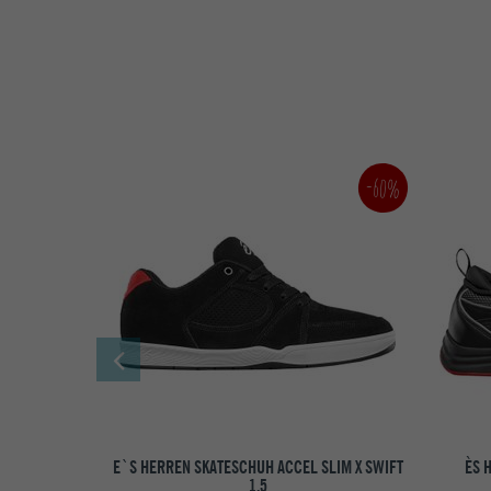
-60%
E`S HERREN SKATESCHUH ACCEL SLIM X SWIFT
ÈS 
1.5