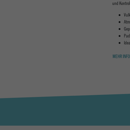
und Kontrol
Vul
Atm
Gep
Pad
Ide
MEHR INFO