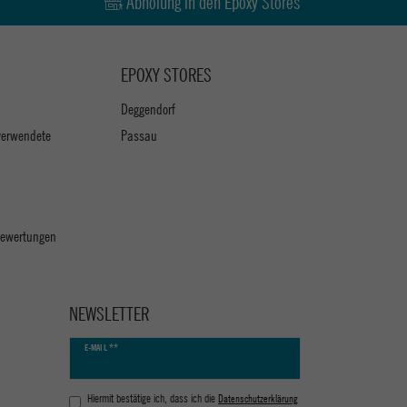
Abholung in den Epoxy Stores
EPOXY STORES
Deggendorf
verwendete
Passau
 Bewertungen
NEWSLETTER
Newsletter
E-MAIL **
Honig
Hiermit bestätige ich, dass ich die
Daten­schutz­erklärung