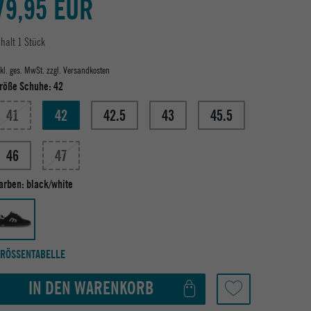
79,95 EUR
nhalt
1
Stück
nkl. ges. MwSt. zzgl.
Versandkosten
röße Schuhe:
42
41
42
42.5
43
45.5
46
47
arben:
black/white
RÖSSENTABELLE
IN DEN WARENKORB