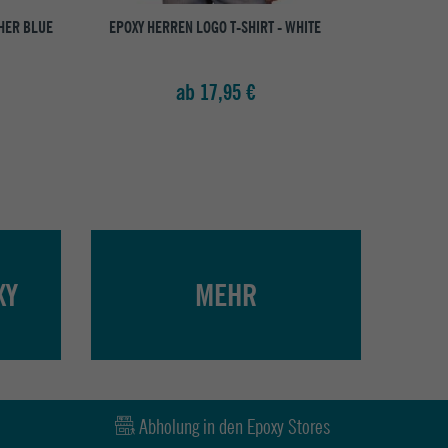
THER BLUE
EPOXY HERREN LOGO T-SHIRT - WHITE
EPOXY HERRE
ab 17,95 €
XY
MEHR
Abholung in den Epoxy Stores