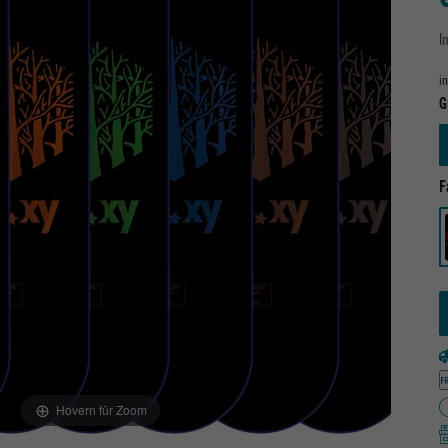
I
i
G
F
Hovern für Zoom