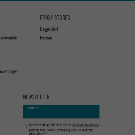
EPOXY STORES
Deggendorf
verwendete
Passau
 Bewertungen
NEWSLETTER
Newsletter
E-MAIL **
Honig
Hiermit bestätige ich, dass ich die
Daten­schutz­erklärung
gelesen habe. Meine Einwilligung kann ich jederzeit
widerrufen.**