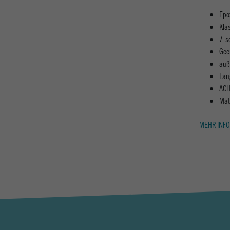
Epo
Kla
7-s
Gee
auß
Lan
ACH
Mat
MEHR INFO