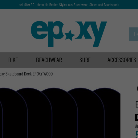
seit über 30 Jahren die Besten Styles aus Streetwear, Shoes und Boardsports
BIKE
BEACHWEAR
SURF
ACCESSORIES
oxy Skateboard Deck EPOXY WOOD
A