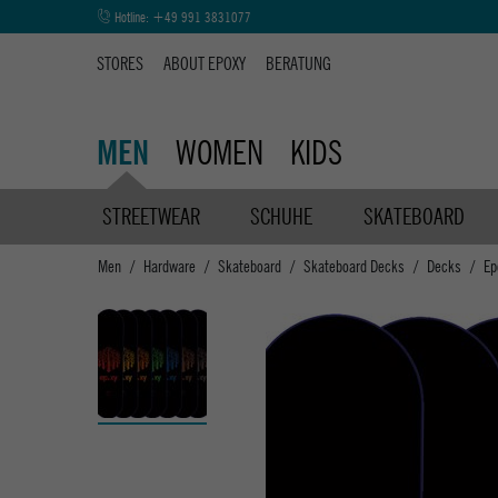
Hotline:
+49 991 3831077
STORES
ABOUT EPOXY
BERATUNG
WOMEN
KIDS
MEN
STREETWEAR
SCHUHE
SKATEBOARD
Men
Hardware
Skateboard
Skateboard Decks
Decks
Ep