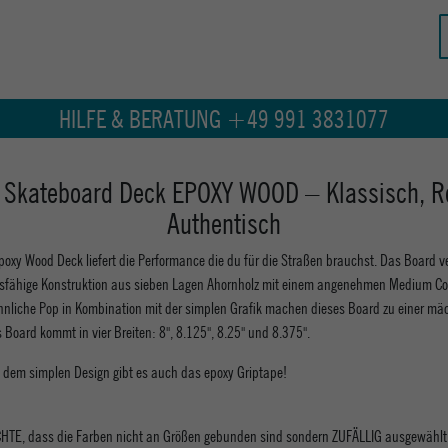
HILFE & BERATUNG +49 991 3831077
 Skateboard Deck EPOXY WOOD – Klassisch, R
Authentisch
oxy Wood Deck liefert die Performance die du für die Straßen brauchst. Das Board ve
sfähige Konstruktion aus sieben Lagen Ahornholz mit einem angenehmen Medium Co
nliche Pop in Kombination mit der simplen Grafik machen dieses Board zu einer mä
Board kommt in vier Breiten: 8'', 8.125'', 8.25'' und 8.375''.
 dem simplen Design gibt es auch das epoxy Griptape!
HTE, dass die Farben nicht an Größen gebunden sind sondern ZUFÄLLIG ausgewählt