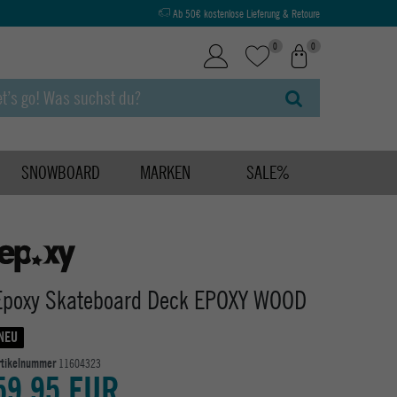
Ab 50€ kostenlose Lieferung & Retoure
0
0
SNOWBOARD
MARKEN
SALE%
Epoxy Skateboard Deck EPOXY WOOD
NEU
rtikelnummer
11604323
59,95 EUR