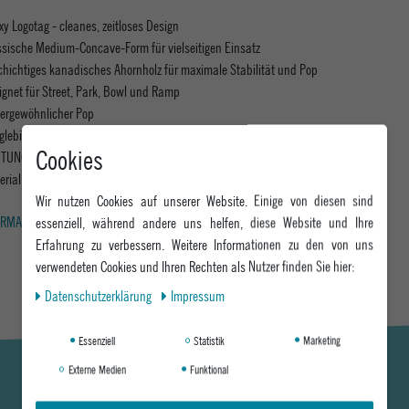
xy Logotag - cleanes, zeitloses Design
ssische Medium-Concave-Form für vielseitigen Einsatz
chichtiges kanadisches Ahornholz für maximale Stabilität und Pop
ignet für Street, Park, Bowl und Ramp
ergewöhnlicher Pop
glebige Verarbeitung für intensive Nutzung
Cookies
TUNG: Farben können VARIIEREN!
erial: 100% Ahornholz
Wir nutzen Cookies auf unserer Website. Einige von diesen sind
essenziell, während andere uns helfen, diese Website und Ihre
RMATIONEN ZUM EU VERANTWORTLICHEN »
Erfahrung zu verbessern. Weitere Informationen zu den von uns
verwendeten Cookies und Ihren Rechten als Nutzer finden Sie hier:
Daten­schutz­erklärung
Impressum
Essenziell
Statistik
Marketing
Externe Medien
Funktional