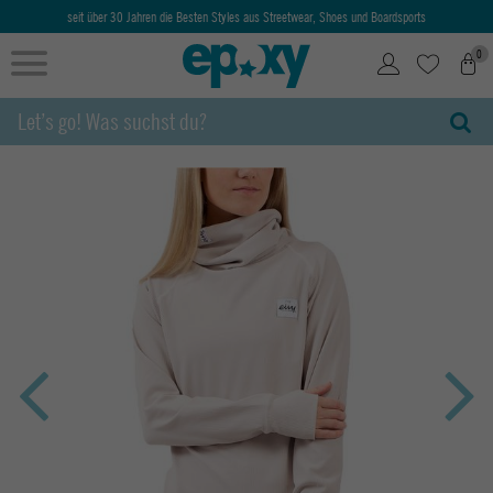
seit über 30 Jahren die Besten Styles aus Streetwear, Shoes und Boardsports
0