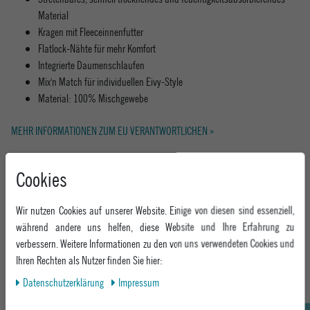
Material
Kragen mit Fleeceinnenfutter
Flatlock-Nähte für mehr Komfort
Integrierte Daumenschlaufen
Mix'n Match für individuellen Eivy-Style
Material: 100% Mischgewebe
MEHR INFORMATIONEN ZUM EU VERANTWORTLICHEN »
Cookies
Wir nutzen Cookies auf unserer Website. Einige von diesen sind essenziell,
während andere uns helfen, diese Website und Ihre Erfahrung zu
Hier geht's zum Epoxy Snowwear Guide
DISCOVER
verbessern. Weitere Informationen zu den von uns verwendeten Cookies und
Ihren Rechten als Nutzer finden Sie hier:
Daten­schutz­erklärung
Impressum