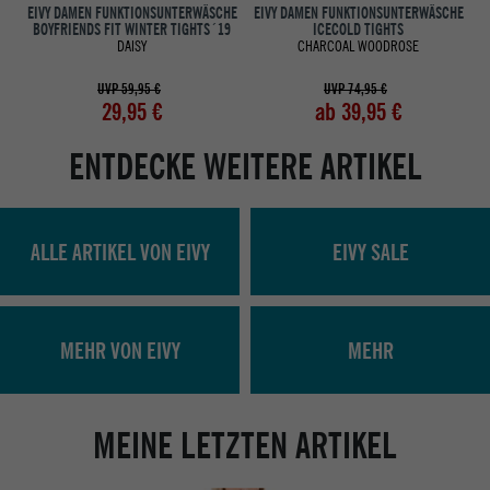
EIVY DAMEN FUNKTIONSUNTERWÄSCHE
EIVY DAMEN FUNKTIONSUNTERWÄSCHE
E
BOYFRIENDS FIT WINTER TIGHTS´19
ICECOLD TIGHTS
DAISY
CHARCOAL WOODROSE
UVP 59,95 €
UVP 74,95 €
29,95 €
ab 39,95 €
ENTDECKE WEITERE ARTIKEL
ALLE ARTIKEL VON EIVY
EIVY SALE
MEHR VON EIVY
MEHR
MEINE LETZTEN ARTIKEL