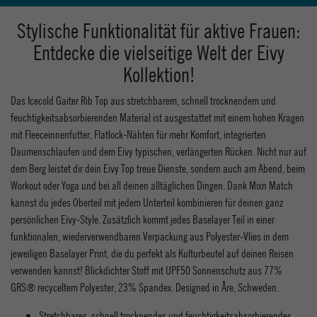
Stylische Funktionalität für aktive Frauen:
Entdecke die vielseitige Welt der Eivy
Kollektion!
Das Icecold Gaiter Rib Top aus stretchbarem, schnell trocknendem und
feuchtigkeitsabsorbierenden Material ist ausgestattet mit einem hohen Kragen
mit Fleeceinnenfutter, Flatlock-Nähten für mehr Komfort, integrierten
Daumenschlaufen und dem Eivy typischen, verlängerten Rücken. Nicht nur auf
dem Berg leistet dir dein Eivy Top treue Dienste, sondern auch am Abend, beim
Workout oder Yoga und bei all deinen alltäglichen Dingen. Dank Mixn Match
kannst du jedes Oberteil mit jedem Unterteil kombinieren für deinen ganz
persönlichen Eivy-Style. Zusätzlich kommt jedes Baselayer Teil in einer
funktionalen, wiederverwendbaren Verpackung aus Polyester-Vlies in dem
jeweiligen Baselayer Print, die du perfekt als Kulturbeutel auf deinen Reisen
verwenden kannst! Blickdichter Stoff mit UPF50 Sonnenschutz aus 77%
GRS® recyceltem Polyester, 23% Spandex. Designed in Åre, Schweden.
Stretchbares, schnell trocknendes und feuchtigkeitsabsorbierendes