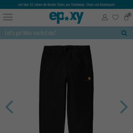
seit über 30 Jahren die Besten Styles aus Streetwear, Shoes und Boardsports
0