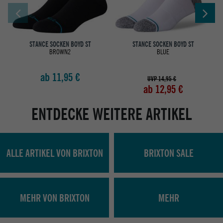
STANCE SOCKEN BOYD ST
STANCE SOCKEN BOYD ST
BROWN2
BLUE
ab 11,95 €
UVP 14,95 €
ab 12,95 €
ENTDECKE WEITERE ARTIKEL
ALLE ARTIKEL VON BRIXTON
BRIXTON SALE
MEHR VON BRIXTON
MEHR
Abholung in den Epoxy Stores
Kauf auf Rechnung