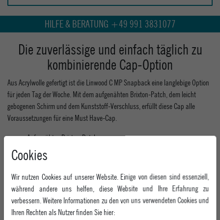
HILFE & BERATUNG +49 991 3831077
Die zuverlässige und einfach täglich zu
kombinierende Cap-Option
Aus Acrylwolle gefertigt ist die Linwood C MP Snapback eine langlebige Option
für jeden Tag der Woche. Mit dem aufgenähten Brixton-Patch, dem leicht
gebogenen Schirm und dem Kunststoff-Verschluss, erfüllt diese Cap alle
Voraussetzungen für eine Must Have-Cap.
Aufgenähtes Brixton-Patch
Leicht gebogener Schirm
Cookies
Kunststoff-Verschluss
Strukturiertes 5-Panel
Wir nutzen Cookies auf unserer Website. Einige von diesen sind essenziell,
100% Acrylwolle
während andere uns helfen, diese Website und Ihre Erfahrung zu
verbessern. Weitere Informationen zu den von uns verwendeten Cookies und
MEHR INFORMATIONEN ZUM EU VERANTWORTLICHEN »
Ihren Rechten als Nutzer finden Sie hier: