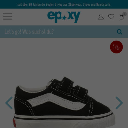
seit über 30 Jahren die Besten Styles aus Streetwear, Shoes und Boardsports
0
Sale