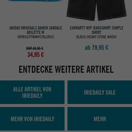
ADIDAS ORIGINALS DAMEN SANDALE
CARHARTT WIP JEANSSHORT SIMPLE
ADILETTE W
SHORT
SKYRUS/FTWWHT/BLURUS
BLACK (HEAVY STONE WASH)
ab 79,95 €
UVP 49,95 €
34,95 €
ENTDECKE WEITERE ARTIKEL
ALLE ARTIKEL VON
IRIEDAILY SALE
IRIEDAILY
MEHR VON IRIEDAILY
MEHR