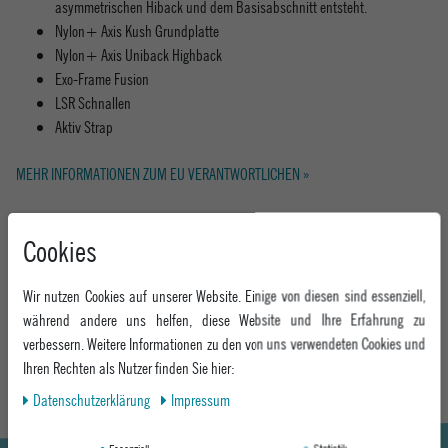
asymmetrischen Hiback und dem Basisabschnitt entsteht.
Nylon+ Axis Kush Grundplatte
Nylon+ Axis Uniback Highback
Exo-Frame Fusion
LSR Schnallen
Aktiv Strap
MEHR INFORMATIONEN ZUM EU VERANTWORTLICHEN »
Cookies
Wir nutzen Cookies auf unserer Website. Einige von diesen sind essenziell,
Hier geht's zum Epoxy Bindungen Guide
während andere uns helfen, diese Website und Ihre Erfahrung zu
DISCOVER
verbessern. Weitere Informationen zu den von uns verwendeten Cookies und
Ihren Rechten als Nutzer finden Sie hier:
Daten­schutz­erklärung
Impressum