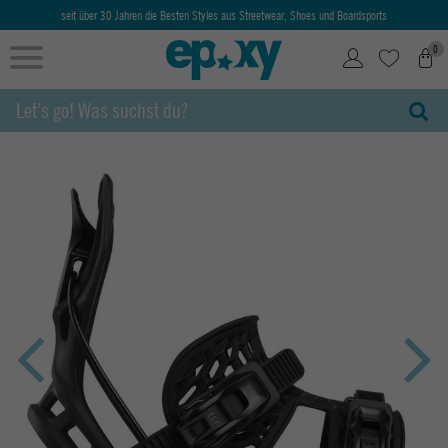
seit über 30 Jahren die Besten Styles aus Streetwear, Shoes und Boardsports
0