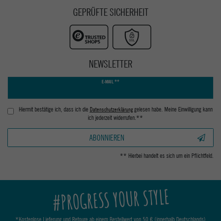
GEPRÜFTE SICHERHEIT
NEWSLETTER
Newsletter
E-MAIL **
Honig
Hiermit bestätige ich, dass ich die
Daten­schutz­erklärung
gelesen habe. Meine Einwilligung kann
ich jederzeit widerrufen.**
ABONNIEREN
** Hierbei handelt es sich um ein Pflichtfeld.
#PROGRESS YOUR STYLE
*Kostenlose Lieferung und Retoure ab einem Bestellwert von 50 € (innerhalb Deutschlands)