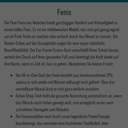
Fenix
Die Flow Fenix von Nidecker bietet ganztägigen Komfort und Vielseitigkeit zu
einem tollen Preis. Es ist ein mittelweiches Modell, das sich gut genug eignet,
um im Park Tricks zu machen oder einfach durch das Resort zu cruisen. Die
Rocker-Ecken auf der Grundplatte sorgen für eine super natürliche
Boardflexibilität. Der Exo-Frame Fusion-Gurt umschließt Ihren Schuh besser,
verteilt den Druck auf Ihren gesamten Fuß und überträgt die Kraft direkt auf
Ihre Kante, wenn es Zeit ist, Gas zu geben. Akzeptieren Sie keinen Ersatz.
Der All-in-One-Gurt des Fenix ​​besteht aus bombensicherem TPU,
sodass er sich weder mit Wasser vollsaugt noch gefriert. Über das
verstellbare Hiback lässt er sich ganz einfach anziehen.
Active Strap Tech hebt die gesamte Ausrüstung automatisch an, wenn
das Hiback nach hinten geneigt wird, und ermöglicht so ein noch
schnelleres Verriegeln und Beladen.
Die Fersenreaktion wird durch unser legendäres PowerTriangle
beschleunigt, das zwischen dem hochfesten Stahlkabel, dem