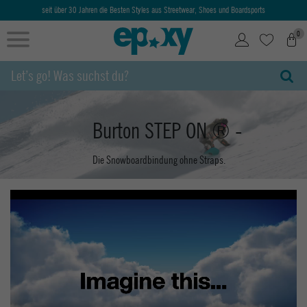
seit über 30 Jahren die Besten Styles aus Streetwear, Shoes und Boardsports
0
Burton STEP ON ® -
Die Snowboardbindung ohne Straps.