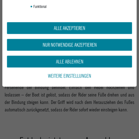
Funktional
ALLE AKZEPTIEREN
NUR NOTWENDIGE AKZEPTIEREN
ALLE ABLEHNEN
Release Lever
WEITERE EINSTELLUNGEN
Der Release Lever ist ein flacher, leicht zugänglicher Hebel, der sich am
Fersenende der Bindung befindet. Einfach den Hebel hochziehen und
loslassen – der Boot ist gelöst, sodass der Rider seine Füße drehen und aus
der Bindung steigen kann. Der Griff wird nach dem Herausziehen des Fußes
automatisch zurückgesetzt, sodass der Rider sofort wieder einsteigen kann.