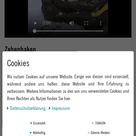
Zehenhaken
Cookies
Die Zehenhaken befinden sich an den Zehen am Vorderfuß jedes Boots und
halten die Zehen sicher in der Step On Bindung. Das Zweikomponenten-Design
gewährleistet maximale Haltbarkeit für den mehrjährigen Einsatz und einfache
Wir nutzen Cookies auf unserer Website. Einige von diesen sind essenziell,
Bedienung. Übe nach dem Einrasten in den Fersenverbindungspunkt Druck
während andere uns helfen, diese Website und Ihre Erfahrung zu
auf beide Zehenhaken aus, bis du zwei Klicks hörst. Die Verriegelung ist sicher
verbessern. Weitere Informationen zu den von uns verwendeten Cookies und
eingerastet und du bist fahrbereit.
Ihren Rechten als Nutzer finden Sie hier:
Daten­schutz­erklärung
Impressum
Essenziell
Statistik
Marketing
Externe Medien