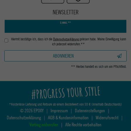
NEWSLETTER
Newsletter
E-MAIL **
Honig
Hiermit bestätige ich, dass ich die
Daten­schutz­erklärung
gelesen habe. Meine Einwilligung kann
ich jederzeit widerrufen.**
ABONNIEREN
** Hierbei handelt es sich um ein Pflichtfeld.
#PROGRESS YOUR STYLE
*Kostenlose Lieferung und Retoure ab einem Bestellwert von 50 € (innerhalb Deutschlands)
© 2026 EPOXY
|
Impressum
|
Dateneinstellungen
|
Datenschutzerklärung
|
AGB & Kundeninformation
|
Widerrufsrecht
|
Vertrag widerrufen
|
Alle Rechte vorbehalten