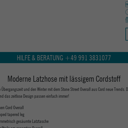
HILFE & BERATUNG +49 991 3831077
Moderne Latzhose mit lässigem Cordstoff
ie Übergangszeit und den Winter mit dem Stone Street Overall aus Cord neue Trends. D
nd das zeitlose Design passen einfach immer!
uen Cord Overall
pped tapered leg
mmetrisch gesäumte Latztasche
allteile am gesamten Overall