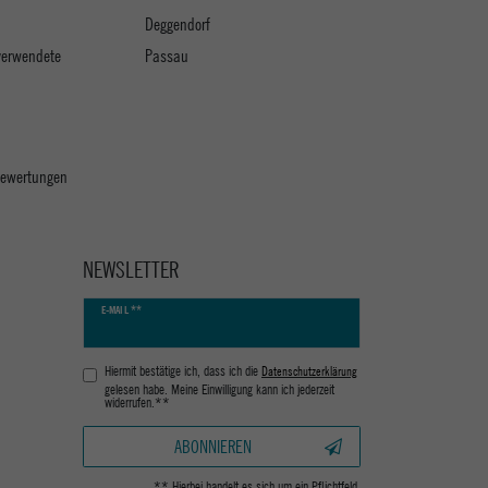
Deggendorf
verwendete
Passau
 Bewertungen
NEWSLETTER
Newsletter
E-MAIL **
Honig
Hiermit bestätige ich, dass ich die
Daten­schutz­erklärung
gelesen habe. Meine Einwilligung kann ich jederzeit
widerrufen.**
ABONNIEREN
** Hierbei handelt es sich um ein Pflichtfeld.