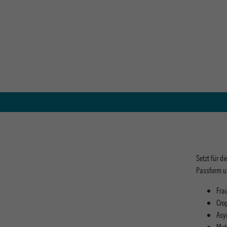
Setzt für d
Passform u
Fra
Cro
Asy
Met