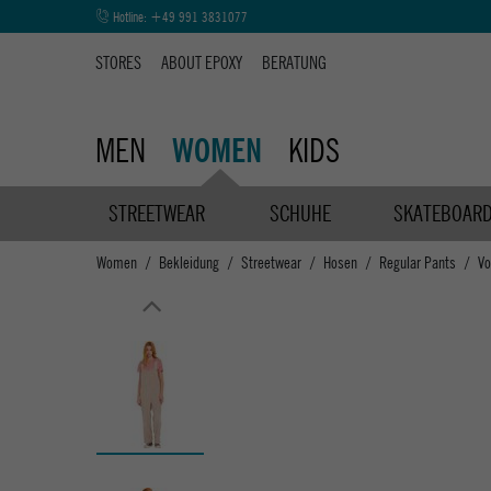
Hotline:
+49 991 3831077
STORES
ABOUT EPOXY
BERATUNG
MEN
KIDS
WOMEN
STREETWEAR
SCHUHE
SKATEBOAR
Women
Bekleidung
Streetwear
Hosen
Regular Pants
V