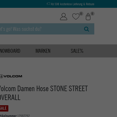
Ab 50€ kostenlose Lieferung & Retoure
0
0
NOWBOARD
MARKEN
SALE%
Volcom Damen Hose STONE STREET
OVERALL
SALE
rtikelnummer
12597252