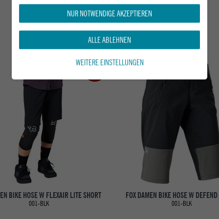
NUR NOTWENDIGE AKZEPTIEREN
DAS KÖNNTE DIR AUCH GEFALLEN
ALLE ABLEHNEN
WEITERE EINSTELLUNGEN
-50%
EN BIKE HOSE W FLEXAIR LITE SHORT
FOX DAMEN BIKE HOSE W DEFEND
001-BLK
001-BLK