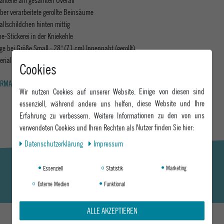
ber verarbeitete gerollte Beinsäume
allschildchen hinten mittig
e-Stickerei in der Kniekehle
ge bei Größe Small : 28" (71 cm) Innennaht (gerollt)
erial: 100% Baumwolle
Cookies
RMATIONEN ZUM EU VERANTWORTLICHEN »
Wir nutzen Cookies auf unserer Website. Einige von diesen sind
essenziell, während andere uns helfen, diese Website und Ihre
Erfahrung zu verbessern. Weitere Informationen zu den von uns
verwendeten Cookies und Ihren Rechten als Nutzer finden Sie hier:
Daten­schutz­erklärung
Impressum
Essenziell
Statistik
Marketing
Externe Medien
Funktional
ALLE AKZEPTIEREN