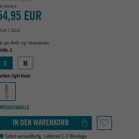
VP 109,95 €
54,95 EUR
nhalt
1
Stück
nkl. ges. MwSt. zzgl.
Versandkosten
röße:
S
S
M
arben:
light khaki
RÖSSENTABELLE
IN DEN WARENKORB
Sofort versandfertig, Lieferzeit 1-3 Werktage