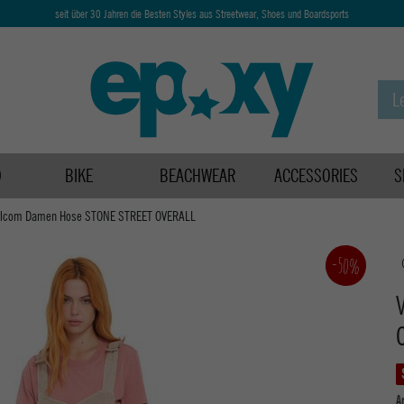
seit über 30 Jahren die Besten Styles aus Streetwear, Shoes und Boardsports
D
BIKE
BEACHWEAR
ACCESSORIES
S
olcom Damen Hose STONE STREET OVERALL
-50%
A