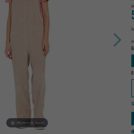
U
I
i
G
F
G
Hovern für Zoom