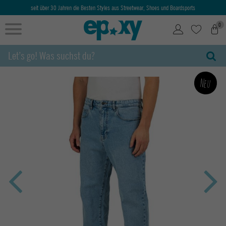
seit über 30 Jahren die Besten Styles aus Streetwear, Shoes und Boardsports
0
Neu