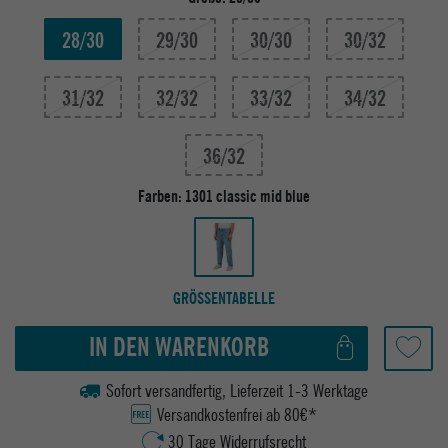
28/30
29/30
30/30
30/32
31/32
32/32
33/32
34/32
36/32
Farben:
1301 classic mid blue
GRÖSSENTABELLE
IN DEN WARENKORB
Sofort versandfertig, Lieferzeit 1-3 Werktage
Versandkostenfrei ab 80€*
30 Tage Widerrufsrecht