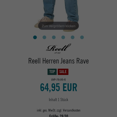
Zum Vergrößern klicken
Reell Herren Jeans Rave
TOP
SALE
UVP 79,95 €
64,95 EUR
Inhalt
1
Stück
inkl. ges. MwSt. zzgl.
Versandkosten
Größe:
28/30