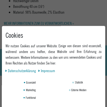
Hochwertiger Denim
Beinöffnung 40 cm (16")
Material: 98% Baumwolle, 2% Elasthan
MEHR INFORMATIONEN ZUM EU VERANTWORTLICHEN »
Cookies
Wir nutzen Cookies auf unserer Website. Einige von diesen sind essenziell,
während andere uns helfen, diese Website und Ihre Erfahrung zu
verbessern. Weitere Informationen zu den von uns verwendeten Cookies und
Ihren Rechten als Nutzer finden Sie hier:
Daten­schutz­erklärung
Impressum
Essenziell
Statistik
Marketing
Externe Medien
DAS KÖNNTE DIR AUCH GEFALLEN
Funktional