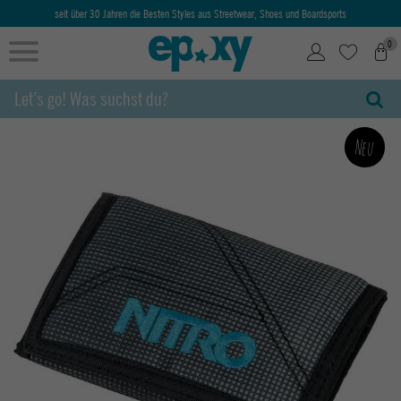
seit über 30 Jahren die Besten Styles aus Streetwear, Shoes und Boardsports
0
Neu