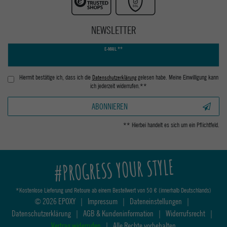
NEWSLETTER
Newsletter
E-MAIL **
Honig
Hiermit bestätige ich, dass ich die
Daten­schutz­erklärung
gelesen habe. Meine Einwilligung kann
ich jederzeit widerrufen.**
ABONNIEREN
** Hierbei handelt es sich um ein Pflichtfeld.
#PROGRESS YOUR STYLE
*Kostenlose Lieferung und Retoure ab einem Bestellwert von 50 € (innerhalb Deutschlands)
© 2026 EPOXY
|
Impressum
|
Dateneinstellungen
|
Datenschutzerklärung
|
AGB & Kundeninformation
|
Widerrufsrecht
|
Vertrag widerrufen
|
Alle Rechte vorbehalten