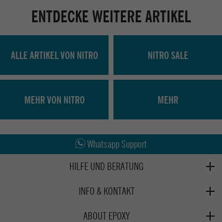
ENTDECKE WEITERE ARTIKEL
ALLE ARTIKEL VON NITRO
NITRO SALE
MEHR VON NITRO
MEHR
Abholung in den Epoxy Stores
Kauf auf Rechnung
Whatsapp Support
HILFE UND BERATUNG
Beratung
INFO & KONTAKT
Zahlung & Versand
+49 991 3831077
Retoure
ABOUT EPOXY