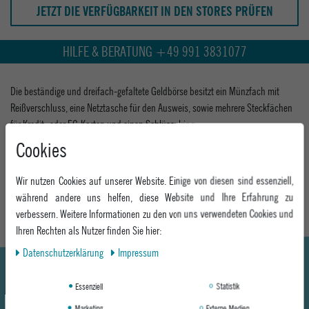
JETZT DIE VERFÜGBARKEIT IN DEN STORES PRÜFEN
HILFE & BERATUNG +49 991 3831077
Die beständige und dreifach-gefaltete Geldbörse besitzt ein Münzfach mit
Reißverschluss, eine Netztasche für den Ausweis, sowie mehrere Steckfächen
für Kredit- oder EC-Karten und einen Schlüsselring.
Cookies
0
MEHR INFORMATIONEN ZUM EU VERANTWORTLICHEN »
Wir nutzen Cookies auf unserer Website. Einige von diesen sind essenziell,
während andere uns helfen, diese Website und Ihre Erfahrung zu
verbessern. Weitere Informationen zu den von uns verwendeten Cookies und
Ihren Rechten als Nutzer finden Sie hier:
Daten­schutz­erklärung
Impressum
Essenziell
Statistik
Marketing
Externe Medien