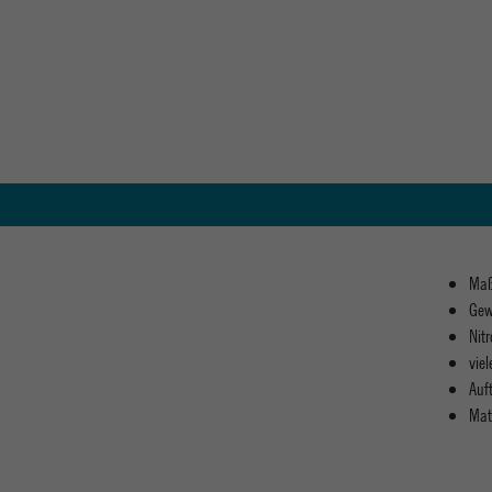
Maß
Gew
Nit
vie
Auft
Mat