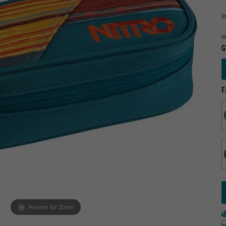
I
i
G
F
Hovern für Zoom