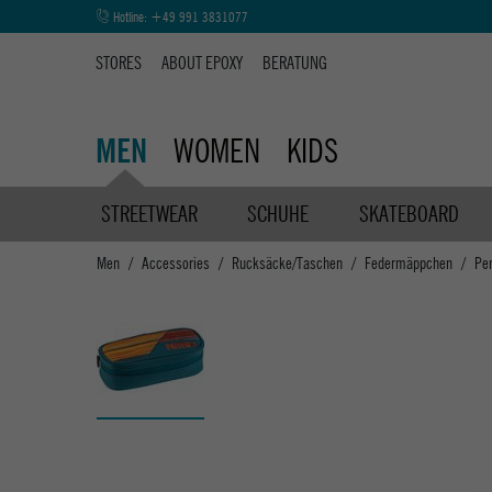
Hotline:
+49 991 3831077
STORES
ABOUT EPOXY
BERATUNG
WOMEN
KIDS
MEN
STREETWEAR
SCHUHE
SKATEBOARD
Men
Accessories
Rucksäcke/Taschen
Federmäppchen
Pe