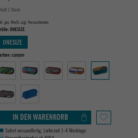
nhalt
1
Stück
nkl. ges. MwSt. zzgl.
Versandkosten
röße:
ONESIZE
ONESIZE
arben:
canyon
IN DEN WARENKORB
Sofort versandfertig, Lieferzeit 1-4 Werktage
Versandkostenfrei ab 80€*