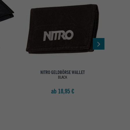
NITRO GELDBÖRSE WALLET
NI
BLACK
ab 18,95 €
UV