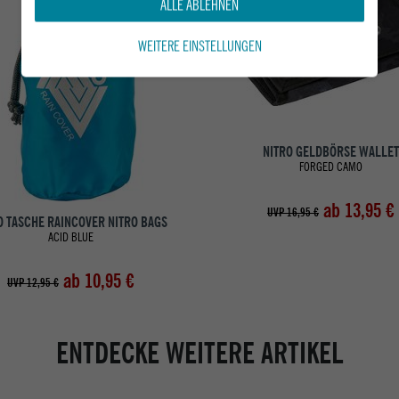
ALLE ABLEHNEN
WEITERE EINSTELLUNGEN
NITRO GELDBÖRSE WALLET
FORGED CAMO
ab 13,95 €
UVP 16,95 €
O TASCHE RAINCOVER NITRO BAGS
ACID BLUE
ab 10,95 €
UVP 12,95 €
ENTDECKE WEITERE ARTIKEL