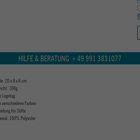
HILFE & BERATUNG +49 991 3831077
e: 20 x 8 x 6 cm
icht: 100g
ro Logotag
le verschiedene Farben
eilung für Stifte
erial: 100% Polyester