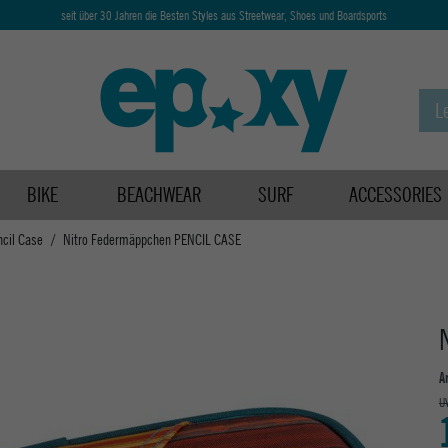
seit über 30 Jahren die Besten Styles aus Streetwear, Shoes und Boardsports
BIKE
BEACHWEAR
SURF
ACCESSORIES
ncil Case
Nitro Federmäppchen PENCIL CASE
A
U