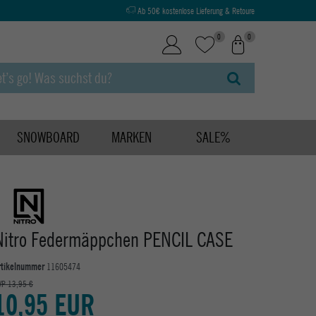
Ab 50€ kostenlose Lieferung & Retoure
0
0
SNOWBOARD
MARKEN
SALE%
Nitro Federmäppchen PENCIL CASE
rtikelnummer
11605474
VP 13,95 €
10,95 EUR