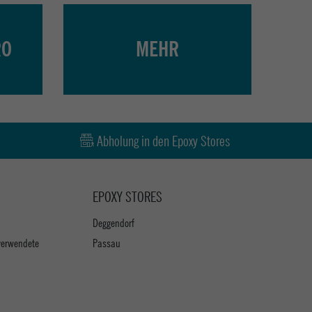
RO
MEHR
Abholung in den Epoxy Stores
EPOXY STORES
Deggendorf
verwendete
Passau