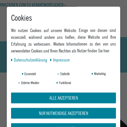
RMATIONEN ZUM EU VERANTWORTLICHEN »
Cookies
Wir nutzen Cookies auf unserer Website. Einige von diesen sind
essenziell, während andere uns helfen, diese Website und Ihre
Erfahrung zu verbessern. Weitere Informationen zu den von uns
verwendeten Cookies und Ihren Rechten als Nutzer finden Sie hier:
Daten­schutz­erklärung
Impressum
Essenziell
Statistik
Marketing
Externe Medien
Funktional
DAS KÖNNTE DIR AUCH GEFALLEN
ALLE AKZEPTIEREN
NUR NOTWENDIGE AKZEPTIEREN