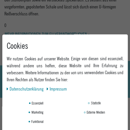
vorgeformten, gepolsterten Schale und lässt sich durch einen U-förmigen
Reißverschluss öffnen.
0
MEHR INFORMATIONEN ZUM EU VERANTWORTLICHEN »
Cookies
Wir nutzen Cookies auf unserer Website. Einige von diesen sind essenziell,
während andere uns helfen, diese Website und Ihre Erfahrung zu
verbessern. Weitere Informationen zu den von uns verwendeten Cookies und
Ihren Rechten als Nutzer finden Sie hier:
Daten­schutz­erklärung
Impressum
Essenziell
Statistik
Marketing
Externe Medien
DAS KÖNNTE DIR AUCH GEFALLEN
Funktional