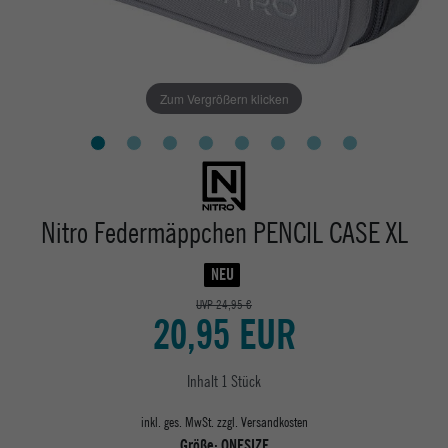
Zum Vergrößern klicken
Nitro Federmäppchen PENCIL CASE XL
NEU
UVP 24,95 €
20,95 EUR
Inhalt
1
Stück
inkl. ges. MwSt. zzgl.
Versandkosten
Größe:
ONESIZE