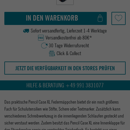
IN DEN WARENKORB
Sofort versandfertig, Lieferzeit 1-4 Werktage
Versandkostenfrei ab 80€*
30 Tage Widerrufsrecht
Click & Collect
JETZT DIE VERFÜGBARKEIT IN DEN STORES PRÜFEN
HILFE & BERATUNG +49 991 3831077
Das praktische Pencil Case XL Federmäppchen bietet dir ein noch größeres
Fach für Schulutensilien wie Stifte, Schere oder Textmarker. Zusätzlich kann
verschiedenes Schreibwerkzeug in die innenliegenden Schlaufen gesteckt und
sicher verstaut werden. Zudem besitzt das Pencil Case XL eine Innenklappe für
den Stundenplan sowie ein verstecktes Spickerfach. Es besteht aus einer