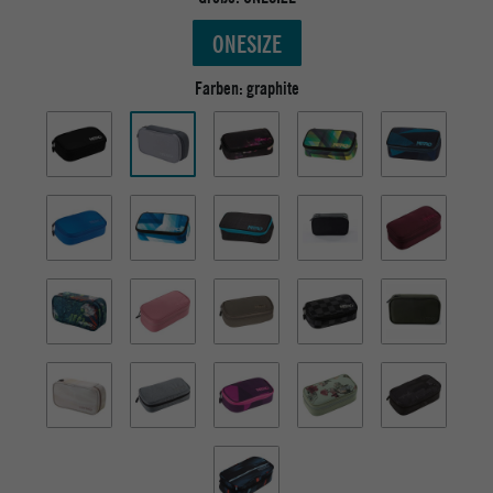
ONESIZE
Farben:
graphite