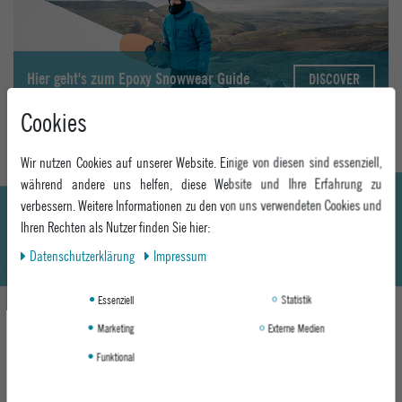
Hier geht's zum Epoxy Snowwear Guide
DISCOVER
Cookies
Wir nutzen Cookies auf unserer Website. Einige von diesen sind essenziell,
während andere uns helfen, diese Website und Ihre Erfahrung zu
verbessern. Weitere Informationen zu den von uns verwendeten Cookies und
Ihren Rechten als Nutzer finden Sie hier:
Daten­schutz­erklärung
Impressum
Essenziell
Statistik
Marketing
Externe Medien
DAS KÖNNTE DIR AUCH GEFALLEN
Funktional