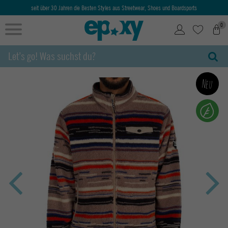
seit über 30 Jahren die Besten Styles aus Streetwear, Shoes und Boardsports
0
Neu