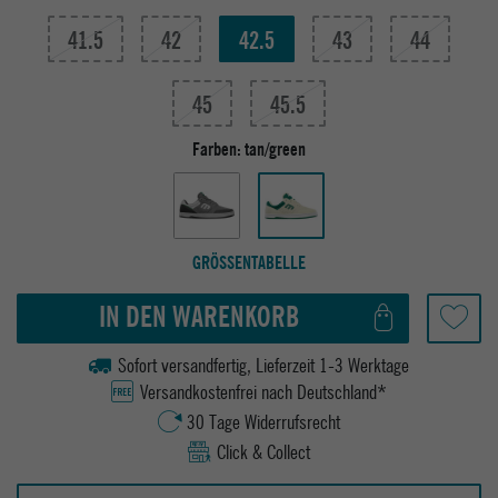
41.5
42
42.5
43
44
45
45.5
Farben:
tan/green
GRÖSSENTABELLE
IN DEN WARENKORB
Sofort versandfertig, Lieferzeit 1-3 Werktage
Versandkostenfrei nach Deutschland*
30 Tage Widerrufsrecht
Click & Collect