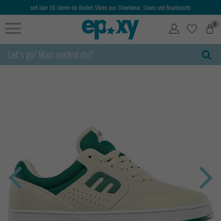
seit über 30 Jahren die Besten Styles aus Streetwear, Shoes und Boardsports
0