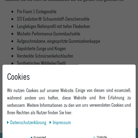
Pro Foam 1 Einlegesohle
STI Evolution® Schaumstoff-Zwischensohle
Langlebiges Reifenprofil mit tiefen Flexkerben
Michelin Performance Gummilaufsohle
Aufgeschmolzene, eingespritzte Gummizehenkappe
Gepolsterte Zunge und Kragen
Versteckte Schnürsenkelschlaufen
Synthetisches Wildleder/Textil
Vegan
Cookies
Entworfen von Ryan Sheckler
Material: 100% Leder
Wir nutzen Cookies auf unserer Website. Einige von diesen sind essenziell,
während andere uns helfen, diese Website und Ihre Erfahrung zu
MEHR INFORMATIONEN ZUM EU VERANTWORTLICHEN »
verbessern. Weitere Informationen zu den von uns verwendeten Cookies und
Ihren Rechten als Nutzer finden Sie hier:
Daten­schutz­erklärung
Impressum
Essenziell
Statistik