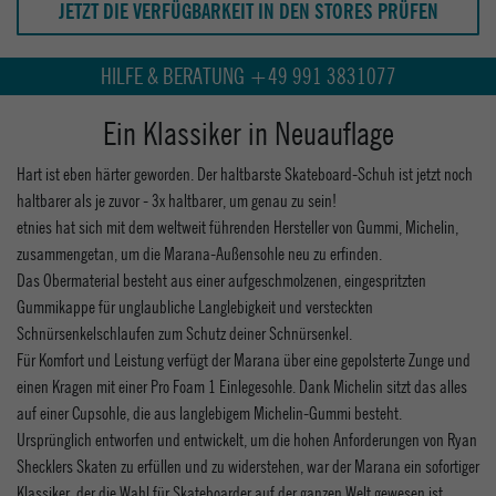
JETZT DIE VERFÜGBARKEIT IN DEN STORES PRÜFEN
HILFE & BERATUNG +49 991 3831077
Ein Klassiker in Neuauflage
Hart ist eben härter geworden. Der haltbarste Skateboard-Schuh ist jetzt noch
haltbarer als je zuvor - 3x haltbarer, um genau zu sein!
etnies hat sich mit dem weltweit führenden Hersteller von Gummi, Michelin,
zusammengetan, um die Marana-Außensohle neu zu erfinden.
Das Obermaterial besteht aus einer aufgeschmolzenen, eingespritzten
Gummikappe für unglaubliche Langlebigkeit und versteckten
Schnürsenkelschlaufen zum Schutz deiner Schnürsenkel.
Für Komfort und Leistung verfügt der Marana über eine gepolsterte Zunge und
einen Kragen mit einer Pro Foam 1 Einlegesohle. Dank Michelin sitzt das alles
auf einer Cupsohle, die aus langlebigem Michelin-Gummi besteht.
Ursprünglich entworfen und entwickelt, um die hohen Anforderungen von Ryan
Shecklers Skaten zu erfüllen und zu widerstehen, war der Marana ein sofortiger
Klassiker, der die Wahl für Skateboarder auf der ganzen Welt gewesen ist.