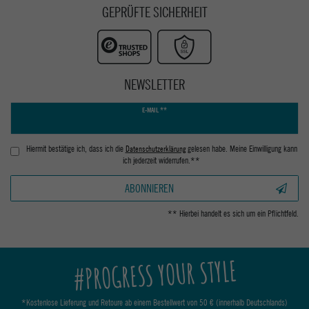
GEPRÜFTE SICHERHEIT
NEWSLETTER
Newsletter
E-MAIL **
Honig
Hiermit bestätige ich, dass ich die
Daten­schutz­erklärung
gelesen habe. Meine Einwilligung kann
ich jederzeit widerrufen.**
ABONNIEREN
** Hierbei handelt es sich um ein Pflichtfeld.
#PROGRESS YOUR STYLE
*Kostenlose Lieferung und Retoure ab einem Bestellwert von 50 € (innerhalb Deutschlands)