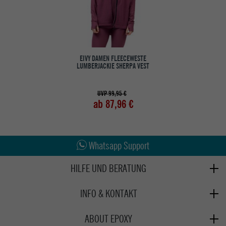
EIVY DAMEN FLEECEWESTE
LUMBERJACKIE SHERPA VEST
UVP 99,95 €
ab 87,96 €
Abholung in den Epoxy Stores
Kauf auf Rechnung
Whatsapp Support
HILFE UND BERATUNG
Beratung
INFO & KONTAKT
Zahlung & Versand
+49 991 3831077
Retoure
ABOUT EPOXY