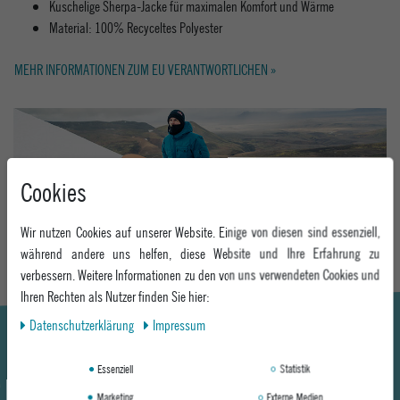
Kuschelige Sherpa-Jacke für maximalen Komfort und Wärme
Material: 100% Recyceltes Polyester
MEHR INFORMATIONEN ZUM EU VERANTWORTLICHEN »
Cookies
Hier geht's zum Epoxy Snowwear Guide
DISCOVER
Wir nutzen Cookies auf unserer Website. Einige von diesen sind essenziell,
während andere uns helfen, diese Website und Ihre Erfahrung zu
verbessern. Weitere Informationen zu den von uns verwendeten Cookies und
Ihren Rechten als Nutzer finden Sie hier:
Daten­schutz­erklärung
Impressum
Essenziell
Statistik
Marketing
Externe Medien