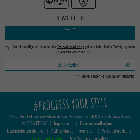
NEWSLETTER
Newsletter
E-MAIL **
Honig
Hiermit bestätige ich, dass ich die
Daten­schutz­erklärung
gelesen habe. Meine Einwilligung kann
ich jederzeit widerrufen.**
ABONNIEREN
** Hierbei handelt es sich um ein Pflichtfeld.
#PROGRESS YOUR STYLE
*Kostenlose Lieferung und Retoure ab einem Bestellwert von 50 € (innerhalb Deutschlands)
© 2026 EPOXY
|
Impressum
|
Dateneinstellungen
|
Datenschutzerklärung
|
AGB & Kundeninformation
|
Widerrufsrecht
|
Vertrag widerrufen
|
Alle Rechte vorbehalten