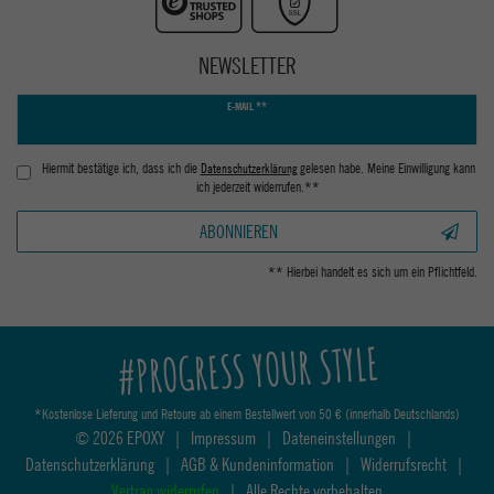
NEWSLETTER
Newsletter
E-MAIL **
Honig
Hiermit bestätige ich, dass ich die
Daten­schutz­erklärung
gelesen habe. Meine Einwilligung kann
ich jederzeit widerrufen.**
ABONNIEREN
** Hierbei handelt es sich um ein Pflichtfeld.
#PROGRESS YOUR STYLE
*Kostenlose Lieferung und Retoure ab einem Bestellwert von 50 € (innerhalb Deutschlands)
© 2026 EPOXY
|
Impressum
|
Dateneinstellungen
|
Datenschutzerklärung
|
AGB & Kundeninformation
|
Widerrufsrecht
|
Vertrag widerrufen
|
Alle Rechte vorbehalten