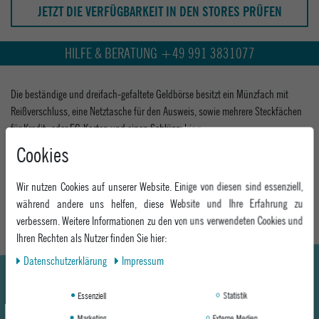
JETZT DIE VERFÜGBARKEIT IN DEN STORES PRÜFEN
HILFE & BERATUNG +49 991 3831077
Die beständige und dreifach-gefaltete Geldbörse besitzt ein Münzfach mit
Reißverschluss, eine Netztasche für den Ausweis, sowie mehrere Steckfächen
für Kredit- oder EC-Karten und einen Schlüsselring.
Cookies
0
MEHR INFORMATIONEN ZUM EU VERANTWORTLICHEN »
Wir nutzen Cookies auf unserer Website. Einige von diesen sind essenziell,
während andere uns helfen, diese Website und Ihre Erfahrung zu
verbessern. Weitere Informationen zu den von uns verwendeten Cookies und
Ihren Rechten als Nutzer finden Sie hier:
Daten­schutz­erklärung
Impressum
Essenziell
Statistik
Marketing
Externe Medien