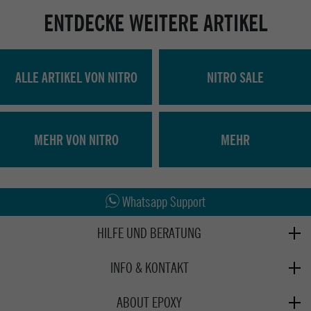
ENTDECKE WEITERE ARTIKEL
ALLE ARTIKEL VON NITRO
NITRO SALE
MEHR VON NITRO
MEHR
Abholung in den Epoxy Stores
Kauf auf Rechnung
Whatsapp Support
HILFE UND BERATUNG
Beratung
INFO & KONTAKT
Zahlung & Versand
+49 991 3831077
Retoure
ABOUT EPOXY