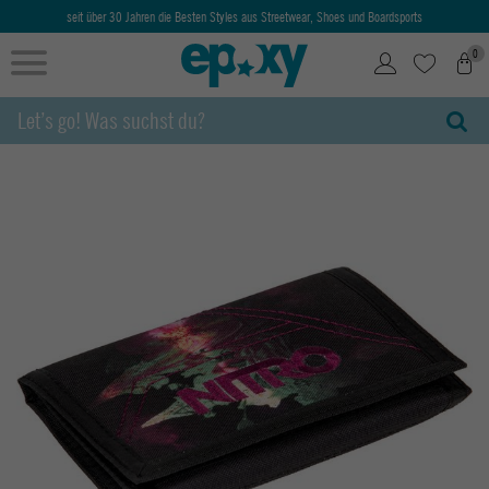
seit über 30 Jahren die Besten Styles aus Streetwear, Shoes und Boardsports
0